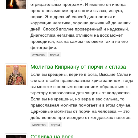
отрицательных программ. И именно он иногда
просто незаменим при снятии сглаза, испуга,
порчи. Это древний способ диагностики и
коррекции негатива, хорошо доживший до наших
дней. Способ вполне проверенный и надежный.
Диагностика негатива отливом на воск может
проводится, как на самом человеке так и на его
фотографии.
отливка
порча
Молитва Киприану от порчи и сглаза
Если вы крещены, верите в Бога, Высшие Силы и
считаете себя православным христианином, тогда
вы можете с полным основанием обращаться к
эгрегору православия для защиты от колдовства.
Если вы не крещены, но вера в вас сильна, то
православная молитва помогает и в этом случае.
Церковные молитвы от порчи на человека — это
действенное противоядие от колдовских наветов.
молитва
порча
Отливка на воск