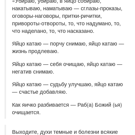
«Убираю, убираю, в яйцо собираю,
накатываю, наматываю — сглазы-проказы,
оговоры-наговоры, притки-ричитки,
привороты-отвороты, то, что надумано, то,
что наделано, то, что насказано.
Яйцо катаю — порчу снимаю, яйцо катаю —
жизнь продлеваю.
Яйцо катаю — себя очищаю, яйцо катаю —
негатив снимаю.
Яйцо катаю — судьбу улучшаю, яйцо катаю
— счастье добавляю.
Как яичко разбивается — Раб(а) Божий (ья)
очищается.
Выходите, духи темные и болезни всякие