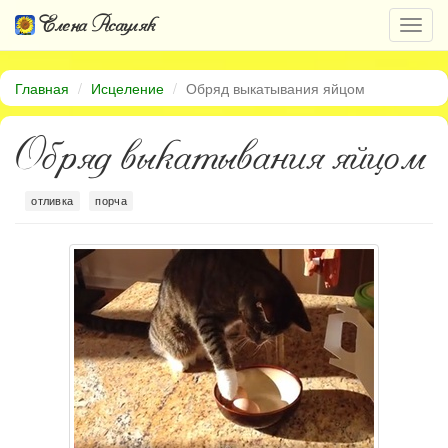
Елена Асауляк
Откр
нави
Главная
Исцеление
Обряд выкатывания яйцом
Обряд выкатывания яйцом
отливка
порча