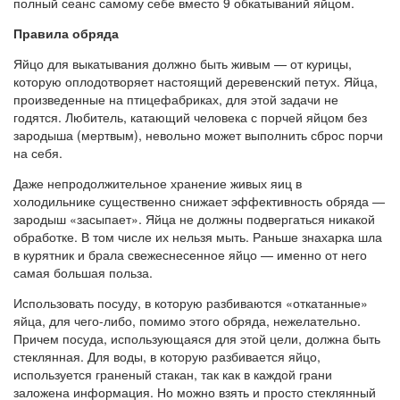
полный сеанс самому себе вместо 9 обкатываний яйцом.
Правила обряда
Яйцо для выкатывания должно быть живым — от курицы,
которую оплодотворяет настоящий деревенский петух. Яйца,
произведенные на птицефабриках, для этой задачи не
годятся. Любитель, катающий человека с порчей яйцом без
зародыша (мертвым), невольно может выполнить сброс порчи
на себя.
Даже непродолжительное хранение живых яиц в
холодильнике существенно снижает эффективность обряда —
зародыш «засыпает». Яйца не должны подвергаться никакой
обработке. В том числе их нельзя мыть. Раньше знахарка шла
в курятник и брала свежеснесенное яйцо — именно от него
самая большая польза.
Использовать посуду, в которую разбиваются «откатанные»
яйца, для чего-либо, помимо этого обряда, нежелательно.
Причем посуда, использующаяся для этой цели, должна быть
стеклянная. Для воды, в которую разбивается яйцо,
используется граненый стакан, так как в каждой грани
заложена информация. Но можно взять и просто стеклянный