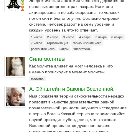
Энергетическая анатомия человека держится на
основных энергоцентрах, чакрах. Если они
активированы и не заблокированы, то человек
полон сил и благополучия. Согласно чакровой
системе, человек разбит на семь уровней и
каждый уровень за что-то отвечает.
1 чакра
2 чакра
3 чакра
4 чакра
5 чакра
6 чакра
7 чакра
гармонизация
гармонизация чакр
раскрытие чакр
чакры
энергетика
Сила молитвы
Как молитва влияет на мозг человека и что
именно происходит в момент молитвы.
молитва
А. Эйнштейн и Законы Вселенной.
Имя создателя теории относительности нередко
приводят в качестве доказательства равной
познавательной ценности научного исследования
и веры в Бога. «Каждый серьезно занимающийся
наукой приходит к убеждению, что в законах
Вселенной проявляется духовное начало,
несоизмеримо превосходящее духовные