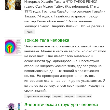
Интервью Хавайо Таката ЧТО ТАКОЕ РЕЙКИ
газете Сан Матео Таймс (Калифорния), I7 мая
1975 года. Госпожа Хавайо (что означает Гавайи)
Таката, 74 года, с Гавайских островов, гранд-
мастер Рейки объясняет: "Рейки означает
Универсальную Энергию Жизни". Это не религия.
Рэйки
Тонкие тела человека
Энергетическое тело является составной частью
человека. Можно в него не верить, но оно от этого
не исчезнет. Оно имеет свою анатомию и
особенности функционирования. Рассмотрим
строение энергетического тела, сделав упор на
использование данных знаний в практических
целях. На просторах интернета появилась
интересная статья, автор нигде не указывается. Я
взяла ее за основу, внеся свои правки, исходя из
своих знаний.
гармонизация чакр
карма
чакры
энергетика
Энергетическая структура человека