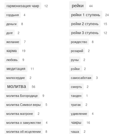
рейки
гармонизация чакр
12
44
рейки 1 ступень
гордыня
4
24
рейки 2 ступень
деньги
8
15
рейки 3 ступень
долг
2
12
желание
рождество
7
8
карма
розарий
19
2
любовь
руны
9
2
медитация
рэйки
11
2
милосердие
самосаботаж
2
3
молитва
смерть
56
2
молитва Богородице
танден
9
1
молитва Символ веры
тратак
5
2
молитва матроне
удивление
2
4
чакры
молитва о замужестве
4
16
молитва об исцелении
чаша
8
2