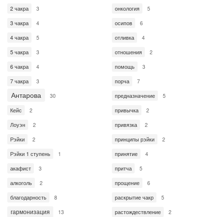
2 чакра
онкология
3
5
3 чакра
осипов
4
6
4 чакра
отливка
5
4
5 чакра
отношения
3
2
6 чакра
помощь
4
3
7 чакра
порча
3
7
Антарова
предназначение
30
5
Кейс
привычка
2
2
Лоуэн
привязка
2
2
Рэйки
принципы рэйки
2
2
Рэйки 1 ступень
принятие
1
4
акафист
притча
3
5
алкоголь
прощение
2
6
благодарность
раскрытие чакр
8
5
гармонизация
растождествление
13
2