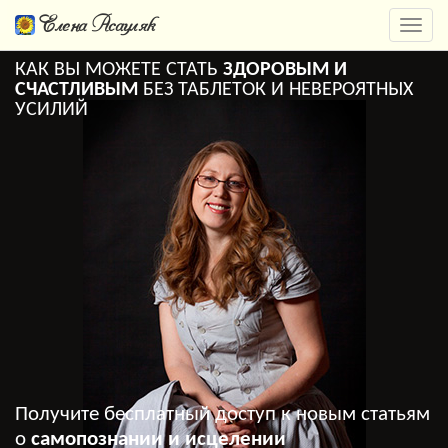
Елена Асауляк
Откр
нави
КАК ВЫ МОЖЕТЕ СТАТЬ
ЗДОРОВЫМ И
СЧАСТЛИВЫМ
БЕЗ ТАБЛЕТОК И НЕВЕРОЯТНЫХ
УСИЛИЙ
Получите бесплатный доступ к новым статьям
о
самопознании и исцелении