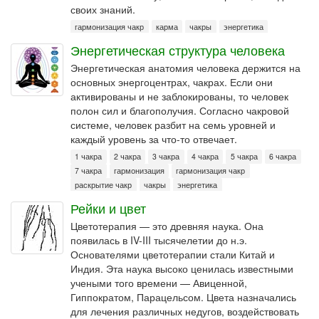
своих знаний.
гармонизация чакр
карма
чакры
энергетика
Энергетическая структура человека
Энергетическая анатомия человека держится на
основных энергоцентрах, чакрах. Если они
активированы и не заблокированы, то человек
полон сил и благополучия. Согласно чакровой
системе, человек разбит на семь уровней и
каждый уровень за что-то отвечает.
1 чакра
2 чакра
3 чакра
4 чакра
5 чакра
6 чакра
7 чакра
гармонизация
гармонизация чакр
раскрытие чакр
чакры
энергетика
Рейки и цвет
Цветотерапия — это древняя наука. Она
появилась в IV-III тысячелетии до н.э.
Основателями цветотерапии стали Китай и
Индия. Эта наука высоко ценилась известными
учеными того времени — Авиценной,
Гиппократом, Парацельсом. Цвета назначались
для лечения различных недугов, воздействовать