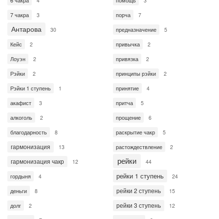
6 чакра
помощь
4
3
7 чакра
порча
3
7
Антарова
предназначение
30
5
Кейс
привычка
2
2
Лоуэн
привязка
2
2
Рэйки
принципы рэйки
2
2
Рэйки 1 ступень
принятие
1
4
акафист
притча
3
5
алкоголь
прощение
2
6
благодарность
раскрытие чакр
8
5
гармонизация
растождествление
13
2
рейки
гармонизация чакр
12
44
рейки 1 ступень
гордыня
4
24
рейки 2 ступень
деньги
8
15
рейки 3 ступень
долг
2
12