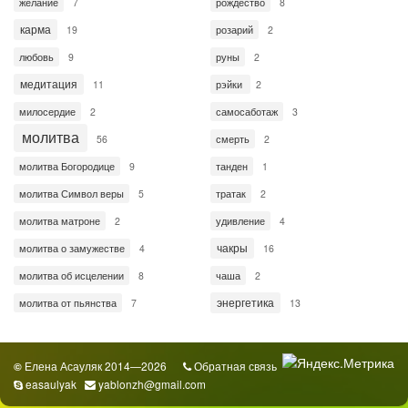
желание
рождество
7
8
карма
розарий
19
2
любовь
руны
9
2
медитация
рэйки
11
2
милосердие
самосаботаж
2
3
молитва
смерть
56
2
молитва Богородице
танден
9
1
молитва Символ веры
тратак
5
2
молитва матроне
удивление
2
4
чакры
молитва о замужестве
4
16
молитва об исцелении
чаша
8
2
энергетика
молитва от пьянства
7
13
Елена Асауляк 2014—2026
Обратная связь
©
easaulyak
yablonzh@gmail.com