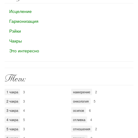
Исцеление
Гармонизация
Рэйки
Чакры
Это интересно
Теги:
1 чакра
намерение
3
2
2 чакра
онкология
3
5
3 чакра
осипов
4
6
4 чакра
отливка
5
4
5 чакра
отношения
3
2