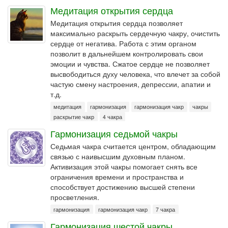
Медитация открытия сердца
Медитация открытия сердца позволяет
максимально раскрыть сердечную чакру, очистить
сердце от негатива. Работа с этим органом
позволит в дальнейшем контролировать свои
эмоции и чувства. Сжатое сердце не позволяет
высвободиться духу человека, что влечет за собой
частую смену настроения, депрессии, апатии и
т.д.
медитация
гармонизация
гармонизация чакр
чакры
раскрытие чакр
4 чакра
Гармонизация седьмой чакры
Седьмая чакра считается центром, обладающим
связью с наивысшим духовным планом.
Активизация этой чакры помогает снять все
ограничения времени и пространства и
способствует достижению высшей степени
просветления.
гармонизация
гармонизация чакр
7 чакра
Гармонизация шестой чакры