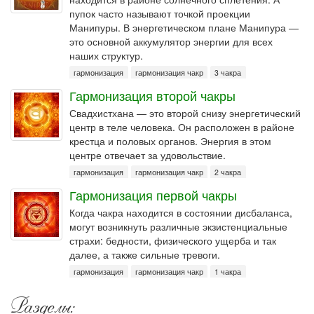
пупок часто называют точкой проекции
Манипуры. В энергетическом плане Манипура —
это основной аккумулятор энергии для всех
наших структур.
гармонизация
гармонизация чакр
3 чакра
Гармонизация второй чакры
Свадхистхана — это второй снизу энергетический
центр в теле человека. Он расположен в районе
крестца и половых органов. Энергия в этом
центре отвечает за удовольствие.
гармонизация
гармонизация чакр
2 чакра
Гармонизация первой чакры
Когда чакра находится в состоянии дисбаланса,
могут возникнуть различные экзистенциальные
страхи: бедности, физического ущерба и так
далее, а также сильные тревоги.
гармонизация
гармонизация чакр
1 чакра
Разделы: