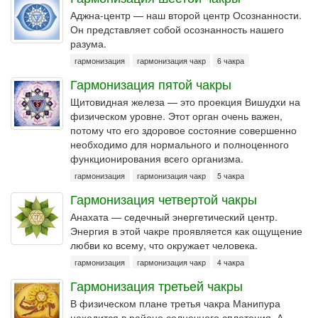
Аджна-центр — наш второй центр Осознанности.
Он представляет собой осознанность нашего
разума.
гармонизация
гармонизация чакр
6 чакра
Гармонизация пятой чакры
Щитовидная железа — это проекция Вишудхи на
физическом уровне. Этот орган очень важен,
потому что его здоровое состояние совершенно
необходимо для нормального и полноценного
функционирования всего организма.
гармонизация
гармонизация чакр
5 чакра
Гармонизация четвертой чакры
Анахата — седечный энергетический центр.
Энергия в этой чакре проявляется как ощущение
любви ко всему, что окружает человека.
гармонизация
гармонизация чакр
4 чакра
Гармонизация третьей чакры
В физическом плане третья чакра Манипура
находится в районе солнечного сплетения. А