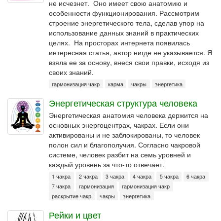
не исчезнет. Оно имеет свою анатомию и
особенности функционирования. Рассмотрим
строение энергетического тела, сделав упор на
использование данных знаний в практических
целях. На просторах интернета появилась
интересная статья, автор нигде не указывается. Я
взяла ее за основу, внеся свои правки, исходя из
своих знаний.
гармонизация чакр
карма
чакры
энергетика
Энергетическая структура человека
Энергетическая анатомия человека держится на
основных энергоцентрах, чакрах. Если они
активированы и не заблокированы, то человек
полон сил и благополучия. Согласно чакровой
системе, человек разбит на семь уровней и
каждый уровень за что-то отвечает.
1 чакра
2 чакра
3 чакра
4 чакра
5 чакра
6 чакра
7 чакра
гармонизация
гармонизация чакр
раскрытие чакр
чакры
энергетика
Рейки и цвет