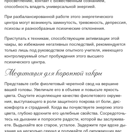
просветлению, контакт с Божественным сознанием,
способность владеть универсальной энергией.
При разбалансированной работе этого энергетического
центра могут возникнуть замкнутость, тревожность, депрессия,
психозы и разнообразные психические отклонения.
Приступать к техникам, способствующим активизации этой
чакры, во избежание негативных последствий, рекомендуется
только лишь под руководством опытного учителя, имеющего
контролируемый опыт пробуждения этого высшего
психического центра.
Медитация для коронной чакры
Представьте себе фиолетовый черепной свод на вершине
вашей головы. Увеличьте его в объеме и повысьте яркость
цвета. Ощутите исцеляющее качество фиолетового окруже­
ния, выступающего в роли защитного покрова от боли, дис­
комфорта и страданий. Когда вы почувствуете энергию этого
цвета, глубоко вдохните его целебные свойства. Сосредоточь­
тесь на дыхании и попросите радости, которой вы заслужива­
ете. Выдыхайте все старое, усталое. Задержите при вдохе ды­
хание на несколько секунд и подумайте об окружающих вас