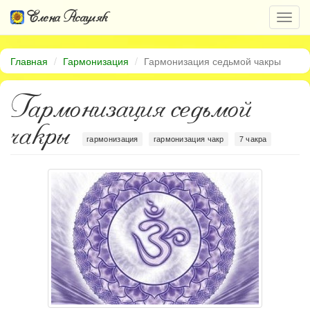
Елена Асауляк
Откр
нави
Главная
Гармонизация
Гармонизация седьмой чакры
Гармонизация седьмой
чакры
гармонизация
гармонизация чакр
7 чакра