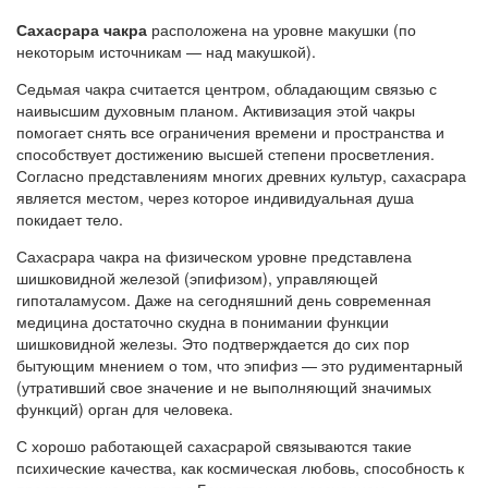
Сахасрара чакра
расположена на уровне макушки (по
некоторым источникам — над макушкой).
Седьмая чакра считается центром, обладающим связью с
наивысшим духовным планом. Активизация этой чакры
помогает снять все ограничения времени и пространства и
способствует достижению высшей степени просветления.
Согласно представлениям многих древних культур, сахасрара
является местом, через которое индивидуальная душа
покидает тело.
Сахасрара чакра на физическом уровне представлена
шишковидной железой (эпифизом), управляющей
гипоталамусом. Даже на сегодняшний день современная
медицина достаточно скудна в понимании функции
шишковидной железы. Это подтверждается до сих пор
бытующим мнением о том, что эпифиз — это рудиментарный
(утративший свое значение и не выполняющий значимых
функций) орган для человека.
С хорошо работающей сахасрарой связываются такие
психические качества, как космическая любовь, способность к