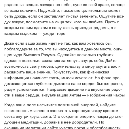
радостных вещах: звездах на небе, луне во всей красе, солнце
во всем величии. Подумайте, насколько целительным может
быть дождь, если он заставляет листья зеленеть. Ощутите воз­
дух вокруг, посмотрите на лица тех, кого вы любите. Пусть с
каждым вашим вдохом в вашу жизнь приходит радость, а с
каждым выдохом — уходит горе.
Даже если ваша жизнь идет не так, как вам хотелось бы,
поблагодарите за то, что вы находитесь в данном месте, ощу­
щая чудо Высшего Разума. Сделайте несколько глубоких
вдохов и позвольте сознанию заглянуть внутрь себя. Дайте
возможность свету любви, целительству и миру окутать вас и
расширить ваше знание. Почувствуйте, как физическая
информация начинает таять, мысли исчезают. На фоне про­
должающегося глубокого дыхания ваше сердце бьется ровно,
разум успокаивается. Направьте дыхание на впускание радо­
сти в ваше сердце. визуализацию янтры — изображения чакры
Когда ваше поле насытится позитивной энергией, найдите
возможность мысленно запечатать коронную чакру крестом
света внутри круга света. Это сохранит энергию чакры до сле­
дующей медитации, добавив в нее добродетели. По
окончании медитации дайте чувству покоя и обособленности