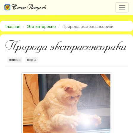
Елена Асауляк
Откр
нави
Главная
Это интересно
Природа экстрасенсорики
Природа экстрасенсорики
осипов
порча