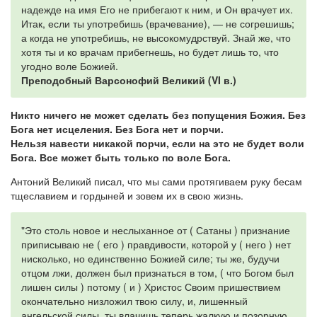
надежде на имя Его не прибегают к ним, и Он врачует их.
Итак, если ты употребишь (врачевание), — не согрешишь;
а когда не употребишь, не высокомудрствуй. Знай же, что
хотя ты и ко врачам прибегнешь, но будет лишь то, что
угодно воле Божией.
Преподобный Варсонофий Великий (VI в.)
Никто ничего не может сделать без попущения Божия. Без
Бога нет исцеления. Без Бога нет и порчи.
Нельзя навести никакой порчи, если на это не будет воли
Бога. Все может быть только по воле Бога.
Антоний Великий писал, что мы сами протягиваем руку бесам
тщеславием и гордыней и зовем их в свою жизнь.
"Это столь новое и неслыханное от ( Сатаны ) признание
приписываю не ( его ) правдивости, которой у ( него ) нет
нисколько, но единственно Божией силе; ты же, будучи
отцом лжи, должен был признаться в том, ( что Богом был
лишен силы ) потому ( и ) Христос Своим пришествием
окончательно низложил твою силу, и, лишенный
ангельской силы, ты влачишь теперь жалкую и позорную