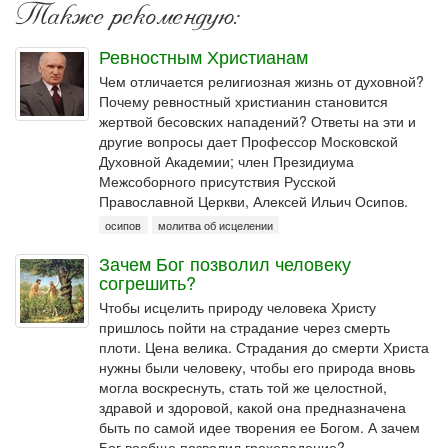
Также рекомендую:
Ревностным Христианам
Чем отличается религиозная жизнь от духовной?
Почему ревностный христианин становится
жертвой бесовских нападений? Ответы на эти и
другие вопросы дает Профессор Московской
Духовной Академии; член Президиума
Межсоборного присутствия Русской
Православной Церкви, Алексей Ильич Осипов.
осипов
молитва об исцелении
Зачем Бог позволил человеку
согрешить?
Чтобы исцелить природу человека Христу
пришлось пойти на страдание через смерть
плоти. Цена велика. Страдания до смерти Христа
нужны были человеку, чтобы его природа вновь
могла воскреснуть, стать той же целостной,
здравой и здоровой, какой она предназначена
быть по самой идее творения ее Богом. А зачем
Бог вообще позволил грехопадение?