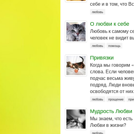
себе и в том, что 
любовь
О любви к себе
Любовь к самому с
человек не видит в
любовь
помощь
Привязки
Когда мы говорим «
слова. Если человек
подчас весьма жив
подряд. Люди вновь
освободятся от них
любовь
прощение
при
Мудрость Любви
Мы знаем, что есть
Любви в жизни?
любовь