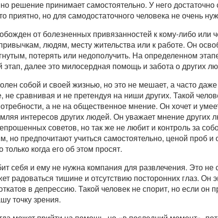
 но решение принимает самостоятельно. У него достаточно
о приятно, но для самодостаточного человека не очень нуж
божден от болезненных привязанностей к кому-либо или че
привычкам, людям, месту жительства или к работе. Он осво
гнутым, потерять или недополучить. На определенном этапе
й этап, далее это милосердная помощь и забота о других лю
лен собой и своей жизнью, но это не мешает, а часто даже
, не сравнивая и не претендуя на ниши других. Такой чело
отребности, а не на общественное мнение. Он хочет и умее
емляя интересов других людей. Он уважает мнение других 
епрошенных советов, но так же не любит и контроль за собой
 но предпочитают учиться самостоятельно, ценой проб и 
 только когда его об этом просят.
т себя и ему не нужна компания для развлечения. Это не 
жет радоваться тишине и отсутствию посторонних глаз. Он 
откатов в депрессию. Такой человек не спорит, но если он п
шу точку зрения.
да может прийти на помощь, но «в последний момент», пото