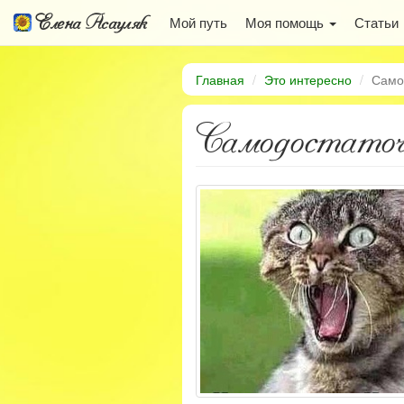
Елена Асауляк
Мой путь
Моя помощь
Статьи
Главная
Это интересно
Само
Самодостато