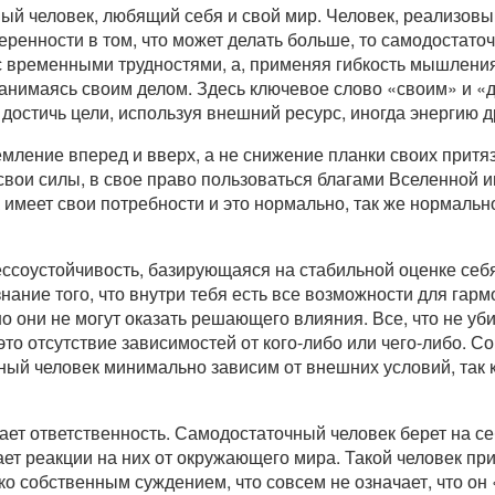
ый человек, любящий себя и свой мир. Человек, реализов
еренности в том, что может делать больше, то самодостато
с временными трудностями, а, применяя гибкость мышления
занимаясь своим делом. Здесь ключевое слово «своим» и «д
 достичь цели, используя внешний ресурс, иногда энергию д
мление вперед и вверх, а не снижение планки своих притяз
свои силы, в свое право пользоваться благами Вселенной и
 имеет свои потребности и это нормально, так же нормально
ссоустойчивость, базирующаяся на стабильной оценке себя,
нание того, что внутри тебя есть все возможности для гар
о они не могут оказать решающего влияния. Все, что не уби
это отсутствие зависимостей от кого-либо или чего-либо. 
ный человек минимально зависим от внешних условий, так 
ет ответственность. Самодостаточный человек берет на се
дает реакции на них от окружающего мира. Такой человек пр
о собственным суждением, что совсем не означает, что он 