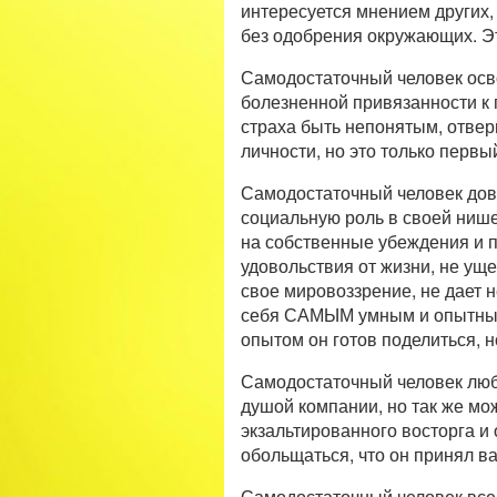
интересуется мнением других,
без одобрения окружающих. Эт
Самодостаточный человек осво
болезненной привязанности к 
страха быть непонятым, отвер
личности, но это только первы
Самодостаточный человек дово
социальную роль в своей нише
на собственные убеждения и п
удовольствия от жизни, не ущ
свое мировоззрение, не дает н
себя САМЫМ умным и опытным,
опытом он готов поделиться, но
Самодостаточный человек люби
душой компании, но так же мо
экзальтированного восторга и 
обольщаться, что он принял ва
Самодостаточный человек всег