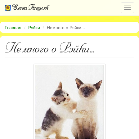
Елена Асауляк
Откр
нави
Главная
Рэйки
Немного о Рэйки...
Немного о Рэйки...