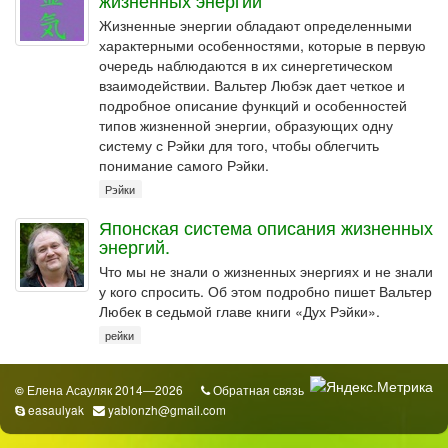
жизненных энергий
Жизненные энергии обладают определенными
характерными особенностями, которые в первую
очередь наблюдаются в их синергетическом
взаимодействии. Вальтер Любэк дает четкое и
подробное описание функций и особенностей
типов жизненной энергии, образующих одну
систему с Рэйки для того, чтобы облегчить
понимание самого Рэйки.
Рэйки
Японская система описания жизненных
энергий.
Что мы не знали о жизненных энергиях и не знали
у кого спросить. Об этом подробно пишет Вальтер
Любек в седьмой главе книги «Дух Рэйки».
рейки
Елена Асауляк 2014—2026
Обратная связь
©
easaulyak
yablonzh@gmail.com