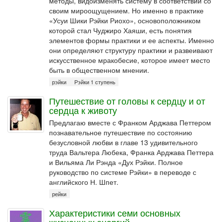
методы, видоизменять систему в соответствии со
своим мироощущением. Но именно в практике
«Усуи Шики Рэйки Риохо», основоположником
которой стал Чуджиро Хаяши, есть понятия
элементов формы практики и ее аспекты. Именно
они определяют структуру практики и развеивают
искусственное мракобесие, которое имеет место
быть в общественном мнении.
рэйки
Рэйки 1 ступень
Путешествие от головы к сердцу и от
сердца к животу
Предлагаю вместе с Франком Арджава Петтером
познавательное путешествие по состоянию
безусловной любви в главе 13 удивительного
труда Вальтера Любека, Франка Арджава Петтера
и Вильяма Ли Рэнда «Дух Рэйки. Полное
руководство по системе Рэйки» в переводе с
английского Н. Шпет.
рейки
Характеристики семи основных