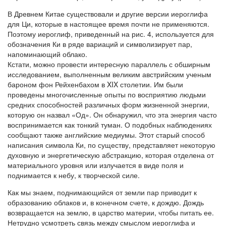
В Древнем Китае существовали и другие версии иероглифа
для Ци, которые в настоящее время почти не применяются.
Поэтому иероглиф, приведенный на рис. 4, используется для
обозначения Ки в ряде вариа­ций и символизирует пар,
напоминающий облако.
Кстати, можно про­вести интересную параллель с обширным
исследованием, выполнен­ным великим австрийским ученым
бароном фон Рейхенбахом в XIX столетии. Им были
проведены многочисленные опыты по восприятию людьми
средних способностей различных форм жизненной энергии,
которую он назвал «Од». Он обнаружил, что эта энергия часто
воспри­нимается как тонкий туман. О подобных наблюдениях
сообщают также английские медиумы. Этот старый способ
написания символа Ки, по существу, представляет некоторую
духовную и энергетическую аб­стракцию, которая отделена от
материального уровня или излучается в виде поля и
поднимается к небу, к творческой силе.
Как мы знаем, поднимающийся от земли пар приводит к
образова­нию облаков и, в конечном счете, к дождю. Дождь
возвращается на землю, в царство материи, чтобы питать ее.
Нетрудно усмотреть связь между смыслом иероглифа и