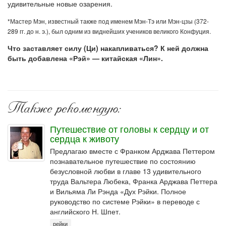
удивительные но­вые озарения.
*Мастер Мэн, известный также под именем Мэн-Тэ или Мэн-цзы (372-
289 гг. до н. э.), был одним из виднейших учеников великого Конфуция.
Что заставляет силу (Ци) накапливаться? К ней должна
быть добавлена «Рэй» — китайская «Лин».
Также рекомендую:
Путешествие от головы к сердцу и от
сердца к животу
Предлагаю вместе с Франком Арджава Петтером
познавательное путешествие по состоянию
безусловной любви в главе 13 удивительного
труда Вальтера Любека, Франка Арджава Петтера
и Вильяма Ли Рэнда «Дух Рэйки. Полное
руководство по системе Рэйки» в переводе с
английского Н. Шпет.
рейки