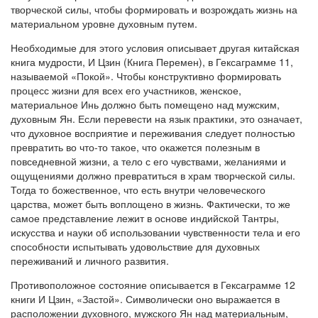
творческой силы, чтобы формировать и возрождать жизнь на
материальном уровне духовным путем.
Необходимые для этого условия описывает другая китайская
книга мудрости, И Цзин (Книга Перемен), в Гексаграмме 11,
называемой «По­кой». Чтобы конструктивно формировать
процесс жизни для всех его участников, женское,
материальное Инь должно быть помещено над мужским,
духовным Ян. Если перевести на язык практики, это означает,
что духовное восприятие и переживания следует полностью
превратить во что-то такое, что окажется полезным в
повседневной жизни, а тело с его чувствами, желаниями и
ощущениями должно превратиться в храм творческой силы.
Тогда то божественное, что есть внутри человеческо­го
царства, может быть воплощено в жизнь. Фактически, то же
самое представление лежит в основе индийской Тантры,
искусства и науки об использовании чувственности тела и его
способности испытывать удо­вольствие для духовных
переживаний и личного развития.
Противоположное состояние описывается в Гексаграмме 12
книги И Цзин, «Застой». Символически оно выражается в
расположении ду­ховного, мужского Ян над материальным,