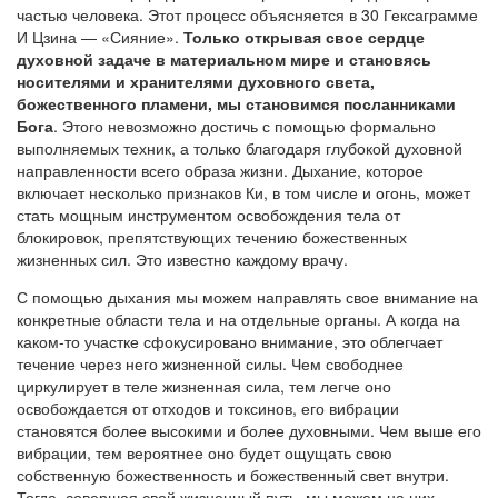
частью человека. Этот процесс объясняется в 30 Гексаграмме
И Цзина — «Сияние».
Только открывая свое сердце
духовной задаче в материальном мире и становясь
носителями и хранителями духовного света,
божественного пламени, мы становимся посланниками
Бога
. Этого невозможно достичь с помощью формально
выполняемых техник, а только благодаря глубокой духовной
направленности всего образа жизни. Дыхание, которое
включает несколько признаков Ки, в том числе и огонь, может
стать мощным инструментом освобождения тела от
блокировок, препятствующих течению божественных
жизненных сил. Это известно каждому врачу.
С помощью дыхания мы можем направлять свое внимание на
конкретные области тела и на отдельные органы. А когда на
каком-то участке сфокусировано внимание, это облегчает
течение через него жизненной силы. Чем свободнее
циркулирует в теле жизненная сила, тем легче оно
освобождается от отходов и токсинов, его вибрации
становятся более высокими и более духовными. Чем выше его
вибрации, тем вероятнее оно будет ощущать свою
собственную божественность и божественный свет внутри.
Тогда, совершая свой жизненный путь, мы можем на них