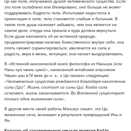
Ци как поле, излучаемое душой человеческого существа. Если
это поле ослаблено или блокировано, оно больше не может
поддерживать бодрость тела. Испытывая недостаток в
ориентации и силе, тело становится слабым и больным. В
таком теле душа начинает забывать, чем она является на
самом деле, откуда она пришла и куда должна вернуться.
Если душе напомнить об ее истинной природе,
продемонстрировав наличие божественного внутри себя, она
опять сможет сориентироваться, увеличится ее сила и
радость, вера в жизнь, интуиция, она начнет выздоравливать.
В «Истинной канонической книге философа из Наньхуа (или
Нань-хуа чжэнь цзин)», написанной китайским классиком
Чжуан-цзы в IV веке до н. э., о Ци сказано следующее:
«Человеческие существа рождаются благодаря накоплению
силы (Ци)*. Жизнь состоит из силы Ци). Когда сила
исчезает, жизнь заканчивается. Во Вселенной существует
только одна жизненная сила».
В другом месте своей работы Мэнсиус пишет, что Ци,
жизненная сила, возникает в результате превращений Инь и
Ян.
Коротко об эзотерическом смысле понятия Ки/Ци