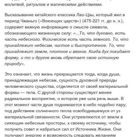
молитвой, ритуалом и магическими дейс­твиями.
Высказывание китайского классика Лао-Цзы, который жил в
период Чжаньго («Воюющих царств») (475-221 гг. до н. э.),
содержит важную информацию о смысле символа,
обозначающего жизненную силу:
«...То, что духовно, есть
часть небесного. Физическое есть часть земного. То, что
принадлежит небесам, чистое и быстротечное. То, что
принад­лежит земле, плотное и вязкое. Когда дух покидает
форму, и то и другое вновь обретает свою истинную
природу».
Это означает, что жизнь прекращается тогда, когда душа,
принадле­жащая небесам, сущность духовной природы
человеческого существа, отделяется от своей материальной
формы — тела. С другой стороны существует менее
радикальное восприятие, о котором уже шла речь выше. В
этот момент части души поднимаются в небо подобно пару,
под действием солнечного тепла освободившемуся от уз
материальной связанности. Они устремляются от земли в
сияющие небесные просто­ры, к своему источнику, чтобы
получить совет и набраться сил от Ис­точника Жизни. Они
получают энергию и возможность следовать же­ланиям