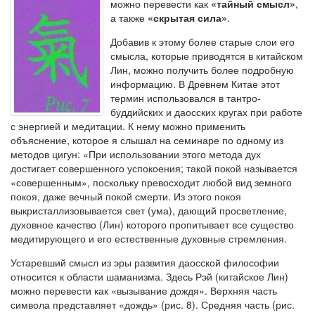
можно перевести как
«тайный смысл»
,
а также
«скрытая сила»
.
Добавив к этому более старые слои его
смысла, которые приводятся в китайском
Лин, можно получить более подробную
информацию. В Древнем Китае этот
термин использовался в тантро-
буддийских и даосских кругах при работе
с энергией и медитации. К нему можно применить
объяснение, которое я слышал на семинаре по одному из
методов цигун: «При использовании этого метода дух
достигает совер­шенного успокоения; такой покой называется
«совершенным», пос­кольку превосходит любой вид земного
покоя, даже вечный покой смерти. Из этого покоя
выкристаллизовывается свет (ума), дающий просветление,
духовное качество (Лин) которого пропитывает все существо
медитирующего и его естественные духовные стремления.
Устаревший смысл из эры развития даосской философии
относится к области шаманизма. Здесь Рэй (китайское Лин)
можно перевести как «вызывание дождя». Верхняя часть
символа представляет «дождь» (рис. 8). Средняя часть (рис.