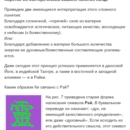
Приведем две имеющиеся интерпретации этого сложного
понятия:
Благодаря солнечной, «горячей» силе из материи
освобождается эс­тетическое, питающее качество, восходящее
к небесам (к Божествен­ному).
Или:
Благодаря добавлению к материи большого количества
энергии ее духовные/божественные составляющие усилива­
ются.
Даже сегодня этот принцип успешно применяется в даосской
Йоге, в индийской Тантре, а также в восточной и западной
алхимии — и в Рэйки.
Каким образом Ки связано с Рэй?
На рис. 7 приведена старая форма
написания символа
Рэй.
В букваль­ном
переводе он означает: «дух, не
имеющий качественного определе­ния»,
или даже «духовный». Если исходить из
его действительного смысла, этот символ