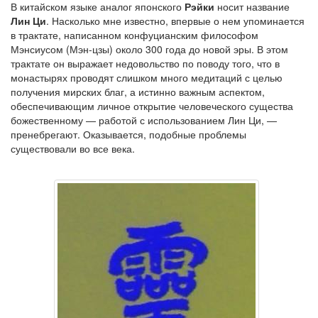
В китайском языке аналог японского
Рэйки
носит название
Лин Ци
. Насколько мне известно, впервые о нем упоминается
в трактате, напи­санном конфуцианским философом
Мэнсиусом (Мэн-цзы) около 300 года до новой эры. В этом
трактате он выражает недовольство по поводу того, что в
монастырях проводят слишком много медитаций с целью
получения мирских благ, а истинно важным аспектом,
обеспечиваю­щим личное открытие человеческого существа
божественному — рабо­той с использованием Лин Ци, —
пренебрегают. Оказывается, подобные проблемы
существовали во все века.