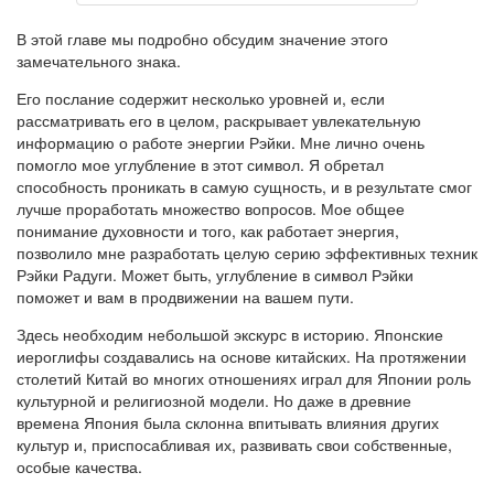
В этой главе мы подробно обсудим значение этого
замечательного знака.
Его послание содержит несколько уровней и, если
рассматривать его в целом, раскрывает увлекательную
информацию о работе энергии Рэйки. Мне лично очень
помогло мое углубление в этот символ. Я обре­тал
способность проникать в самую сущность, и в результате смог
луч­ше проработать множество вопросов. Мое общее
понимание духовнос­ти и того, как работает энергия,
позволило мне разработать целую серию эффективных техник
Рэйки Радуги. Может быть, углубление в символ Рэйки
поможет и вам в продвижении на вашем пути.
Здесь необходим небольшой экскурс в историю. Японские
иерогли­фы создавались на основе китайских. На протяжении
столетий Китай во многих отношениях играл для Японии роль
культурной и религиоз­ной модели. Но даже в древние
времена Япония была склонна впиты­вать влияния других
культур и, приспосабливая их, развивать свои собственные,
особые качества.