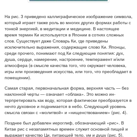
На рис. 3 приведено каллиграфическое изображение символа,
который играет также роль во многих других формах работы с
тонкой энергией, в медитации и медици­не. В настоящее
время термин Ки используется в Японии в сотнях сложных
слов. Существует даже Словарь Ки, где приведены
исключительно выражения, содержащие слово Ки. Японцы,
среди прочего, понимают под Ки следующие понятия: дух,
душа, сердце, намерение, настроение, темпе­рамент и/или
атмосфера (в смысле качества того, что окружает человека,
игры или произведения искусства, или то­го, что преобладает в
помещении).
Самая старая, первоначальная форма, верхняя часть — без
наклонной черты — означает «облака». Это можно ин­
терпретировать как воду, которая фактически преобразуется в
нечто духовное и поднимается в небо. Следующий уровень
смысла связан с «молитвой» и «нищенствованием» (рис. 4).
Позднее был добавлен иероглиф, обозначающий «рис». В
Китае рис с незапамятных времен служит основной пи­щей и
выражает качество Ци, питающей тело, ум и душу (рис. 5).