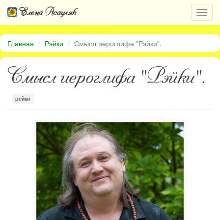
Елена Асауляк
Откр
нави
Главная
Рэйки
Смысл иероглифа "Рэйки".
Смысл иероглифа "Рэйки".
рейки