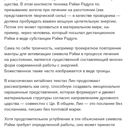
щества. В этом контексте техника Рэйки Радуги по
призыванию ангела при лечении на расстоянии (как
представителя творческой силы) — в качестве проводника —
должна пробуждать взамен мощную целитель­ную энергию.
Потом это может проявиться в материальном мире, на­
пример, через человека, который посылал дистанционное
Рэйки в виде субстанции Рэйки Радуги.
Сама по себе троичность, например троекратное повторение
мант­ры для активизации символа Рэйки в процессе лечения
на расстоянии, является существенной составляющей многих
форм современной работы с энергией.
Божественное также часто изображается в виде троицы.
В классических китайских текстах Лин продолжают
рассматривать как силу, способную создавать эмоционально
окрашенные представле­ния, которая формирует и движет
материальные структуры согласно направлениям духовного
царства — совместно с Ци. В общем, Лин — это послание без
посланника, письмо без почтовой марки.
Хотя продолжительное углубление в эти объяснения символа
Рэйки требует определенной работы, оно может принести