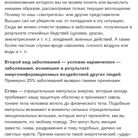
возникновения которого мы не можем понять или вычислить
никаким образом, рассматривая только текущее воплощение.
Почему то наш «смотритель» или другие представители
Высших сил не уберегли нас от попадания в эту ситуацию.
Сюда же можно отнести травмы и заболевания, полученные в
результате стихийных бедствий (цунами, ураган,
землетрясения и т. п.), эпидемий, военных действий. А также
более частные случаи вроде сквозняка, плохого воздуха или
воды и т. п.
Второй вид заболеваний — условно кармическое —
заболевания, возникшие в результате
энергоинформационных воздействий других людей
.
Примерно 25% заболеваний вызвано такими причинами.
Сглаз
— отрицательные импульсы энергии, которые иногда
пробивают нашу защитную оболочку и проникают сквозь
тонкие тела человека вплоть до физического тела. Подобные
импульсы возникают в моменты сильных отрицательных
эмоциональных вспышек, которые могут произойти, как вы
понимаете, по любому поводу. Это могут быть эмоции
зависти, гнева, раздражения и тому подобных, далеко не
светлых чувств. Причем нанести такой энергетический «удар»