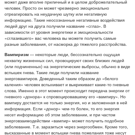
может даже вполне приличный и в целом доброжелательный
человек. Просто он может чрезмерно эмоционально
отреагировать на неудачную шутку или негативную
информацию. Такие неосознанные негативные воздействия
людей друг на друга получили название «сглаз». В
зависимости от уровня энергетики и эмоциональности
«сглазившего» вас человека вы можете получить самые
разные заболевания, от насморка до тяжелого расстройства.
Вампиризм
— некоторые люди, бессознательно ощущая
нехватку жизненных сил, провоцируют своих близких людей
(или подчиненных) на энергетические выбросы, обычно в виде
вспышек гнева. Такие люди получили название
энерговампиров. Доведенный таким образом до «белого
каления» человек вспыхивает и выкрикивает какие-то гневные
слова. Именно в этот момент происходит передача энергии от
гневного «донора» к спровоцировавшему его «вампиру». Но
вампиру достается не только энергия, но и заложенная в ней
информация. Если «донор» чем-то болен, то его энергия
несет информацию об этом заболевании, и при частом
энерговзаимодействии «вампир» может получить подобное
заболевание. Т.е. заразиться через энергообмен. Кроме того,
высказанные в момент вспышки гнева пожелания тоже несут