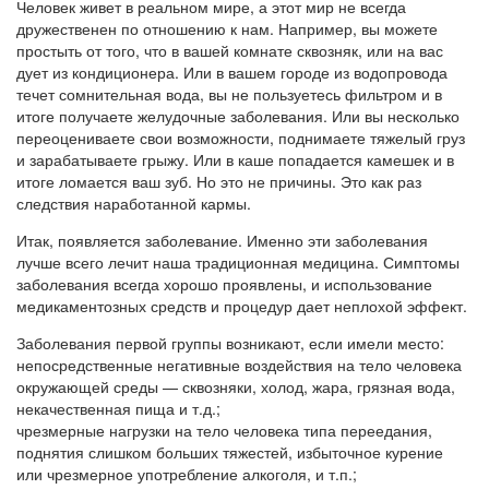
Человек живет в реальном мире, а этот мир не всегда
дружественен по отношению к нам. Например, вы можете
простыть от того, что в вашей комнате сквозняк, или на вас
дует из кондиционера. Или в вашем городе из водопровода
течет сомнительная вода, вы не пользуетесь фильтром и в
итоге получаете желудочные заболевания. Или вы несколько
переоцениваете свои возможности, поднимаете тяжелый груз
и зарабатываете грыжу. Или в каше попадается камешек и в
итоге ломается ваш зуб. Но это не причины. Это как раз
следствия наработанной кармы.
Итак, появляется заболевание. Именно эти заболевания
лучше всего лечит наша традиционная медицина. Симптомы
заболевания всегда хорошо проявлены, и использование
медикаментозных средств и процедур дает неплохой эффект.
Заболевания первой группы возникают, если имели место:
непосредственные негативные воздействия на тело человека
окружающей среды — сквозняки, холод, жара, грязная вода,
некачественная пища и т.д.;
чрезмерные нагрузки на тело человека типа переедания,
поднятия слишком больших тяжестей, избыточное курение
или чрезмерное употребление алкоголя, и т.п.;