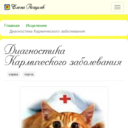
Елена Асауляк
Откр
нави
Главная
Исцеление
Диагностика Кармического заболевания
Диагностика
Кармического заболевания
карма
порча