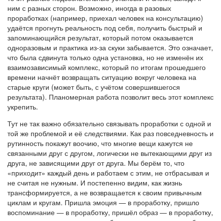
ним с разных сторон. Возможно, иногда в разовых
проработках (например, приехал человек на консультацию)
удаётся прогнуть реальность под себя, получить быстрый и
запоминающийся результат, который потом оказывается
одноразовым и практика из-за скуки забывается. Это означает,
что была сдвинута только одна установка, но не изменён их
взаимозависимый комплекс, который по итогам прошедшего
времени начнёт возвращать ситуацию вокруг человека на
старые круги (может быть, с учётом совершившегося
результата). Планомерная работа позволит весь этот комплекс
укрепить.
Тут не так важно обязательно связывать проработки с одной и
той же проблемой и её следствиями. Как раз повседневность и
рутинность покажут воочию, что многие вещи кажутся не
связанными друг с другом, логически не вытекающими друг из
друга, не зависящими друг от друга. Мы берём то, что
«приходит» каждый день и работаем с этим, не отбрасывая и
не считая не нужным. И постепенно видим, как жизнь
трансформируется, а не возвращается к своим привычным
циклам и кругам. Пришла эмоция — в проработку, пришло
воспоминание — в проработку, пришёл образ — в проработку,