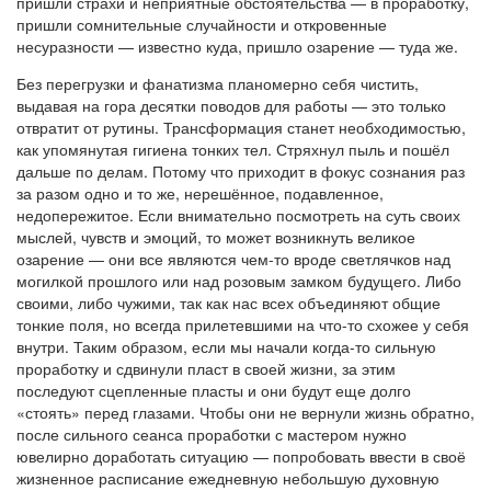
пришли страхи и неприятные обстоятельства — в проработку,
пришли сомнительные случайности и откровенные
несуразности — известно куда, пришло озарение — туда же.
Без перегрузки и фанатизма планомерно себя чистить,
выдавая на гора десятки поводов для работы — это только
отвратит от рутины. Трансформация станет необходимостью,
как упомянутая гигиена тонких тел. Стряхнул пыль и пошёл
дальше по делам. Потому что приходит в фокус сознания раз
за разом одно и то же, нерешённое, подавленное,
недопережитое. Если внимательно посмотреть на суть своих
мыслей, чувств и эмоций, то может возникнуть великое
озарение — они все являются чем-то вроде светлячков над
могилкой прошлого или над розовым замком будущего. Либо
своими, либо чужими, так как нас всех объединяют общие
тонкие поля, но всегда прилетевшими на что-то схожее у себя
внутри. Таким образом, если мы начали когда-то сильную
проработку и сдвинули пласт в своей жизни, за этим
последуют сцепленные пласты и они будут еще долго
«стоять» перед глазами. Чтобы они не вернули жизнь обратно,
после сильного сеанса проработки с мастером нужно
ювелирно доработать ситуацию — попробовать ввести в своё
жизненное расписание ежедневную небольшую духовную