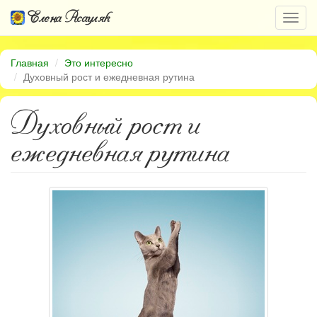
Елена Асауляк
Откр
нави
Главная
Это интересно
Духовный рост и ежедневная рутина
Духовный рост и
ежедневная рутина