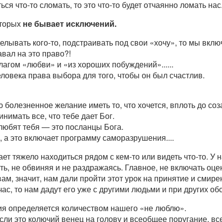
ся что-то сломать, то это что-то будет отчаянно ломать нас
оторых
не бывает исключений.
елывать кого-то, подстраивать под свои «хочу», то мы вк
авал на это право?!
лагом «любви» и «из хороших побуждений»......
ловека права выбора для того, чтобы он был счастлив.
болезненное желание иметь то, что хочется, вплоть до соз
нимать все, что тебе дает Бог.
 любят тебя — это посланцы Бога.
, а это включает программу саморазрушения....
ет тяжело находиться рядом с кем-то или видеть что-то. У н
ть, не обвиняя и не раздражаясь. Главное, не включать оц
вам, значит, нам дали пройти этот урок на принятие и смире
ас, то нам дадут его уже с другими людьми и при других об
ия определяется количеством нашего «не люблю».
сли это колючий венец на голову и всеобщее поругание, все