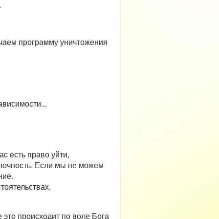
.
лючаем программу уничтожения
ависимости...
ас есть право уйти,
еночность. Если мы не можем
ние.
стоятельствах.
 это происходит по воле Бога