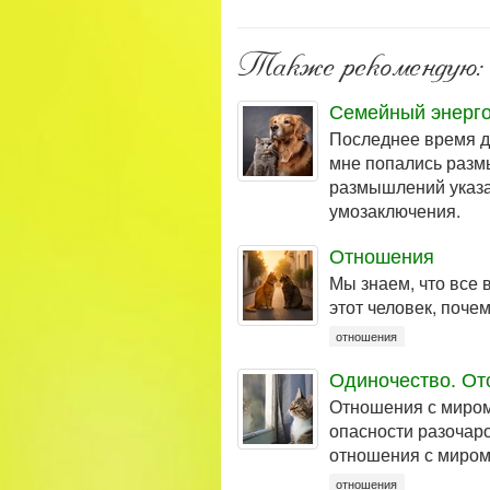
Также рекомендую:
Семейный энерго
Последнее время д
мне попались размы
размышлений указат
умозаключения.
Отношения
Мы знаем, что все 
этот человек, поче
отношения
Одиночество. От
Отношения с миром
опасности разочаро
отношения с миром 
отношения