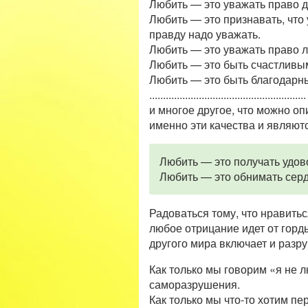
Любить — это уважать право др
Любить — это признавать, что 
правду надо уважать.
Любить — это уважать право люб
Любить — это быть счастливым 
Любить — это быть благодарным
.........................................................
и многое другое, что можно оп
именно эти качества и являютс
Любить — это получать удов
Любить — это обнимать серд
Радоваться тому, что нравить
любое отрицание идет от горд
другого мира включает и разр
Как только мы говорим «я не 
саморазрушения.
Как только мы что-то хотим пер