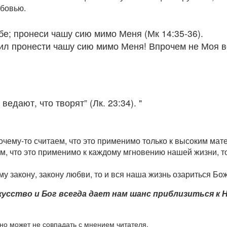
юбовью.
бе; пронеси чашу сию мимо Меня (Мк 14:35-36).
ил пронести чашу сию мимо Меня! Впрочем не Моя во
ведают, что творят” (Лк. 23:34). "
очему-то считаем, что это применимо только к высоким мат
м, что это применимо к каждому мгновению нашей жизни, т
му закону, закону любви, то и вся наша жизнь озариться Б
сство и Бог всегда дает нам шанс приблизиться к Н
но может не совпадать с мнением читателя.