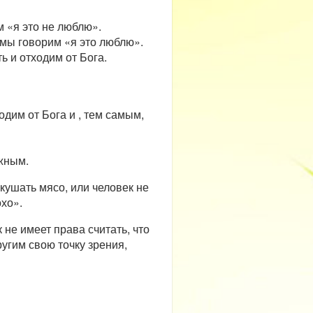
м «я это не люблю».
о мы говорим «я это люблю».
ь и отходим от Бога.
дим от Бога и , тем самым,
ужным.
кушать мясо, или человек не
охо».
 не имеет права считать, что
ругим свою точку зрения,