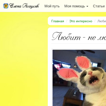
Елена Асауляк
Мой путь
Моя помощь
Статьи
Главная
Это интересно
Люби
Любит - не л