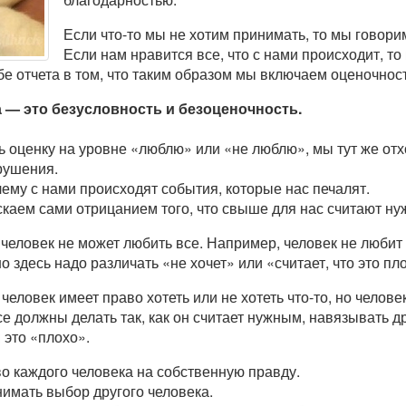
Если что-то мы не хотим принимать, то мы говори
Если нам нравится все, что с нами происходит, т
е отчета в том, что таким образом мы включаем оценочност
 — это безусловность и безоценочность.
ь оценку на уровне «люблю» или «не люблю», мы тут же отхо
рушения.
чему с нами происходят события, которые нас печалят.
скаем сами отрицанием того, что свыше для нас считают н
 человек не может любить все. Например, человек не любит 
но здесь надо различать «не хочет» или «считает, что это пл
еловек имеет право хотеть или не хотеть что-то, но человек
се должны делать так, как он считает нужным, навязывать д
 это «плохо».
о каждого человека на собственную правду.
имать выбор другого человека.