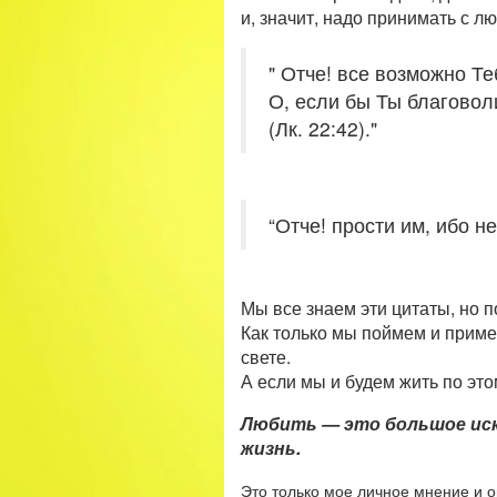
и, значит, надо принимать с л
" Отче! все возможно Те
О, если бы Ты благовол
(Лк. 22:42)."
“Отче! прости им, ибо не 
Мы все знаем эти цитаты, но п
Как только мы поймем и приме
свете.
А если мы и будем жить по это
Любить — это большое иску
жизнь.
Это только мое личное мнение и о