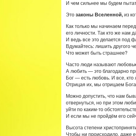
И чем сильнее мы будем пытать
Это
законы Вселенной,
из к
Как только мы начинаем перед
его личности. Так кто же нам д
И ведь все это делается под ф
Вдумайтесь: лишить другого че
Что может быть страшнее?
Часто люди называют любовью 
А любить — это благодарно при
Бог — есть любовь. И все, кто
Отрицая их, мы отрицаем Бога
Можно допустить, что нам быва
отвернуться, но при этом люби
уйти по каким-то обстоятельст
И если мы не пройдём его сейч
Высота степени христопринят
Чтобы ни происходило, даже е