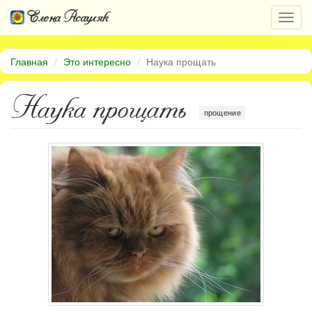
Елена Асауляк
Откр
нави
Главная
Это интересно
Наука прощать
Наука прощать
прощение