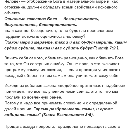
Человек — отображение Бога в материальном мире и, как
отражение, должен обладать всеми свойствами исходного
объекта.
Основные качества Бога — безоценочность,
безусловность, бесстрастность.
Если сам Бог безоценочен, то не будет ли проявлением
гордыни включать оценочность человеку?
"Какой мерой меряете, такой и вас будут мерить, каким
судом судите, таким и вас судить будут"( мтф 7:2 ).
Винить себя самого, обвинять равноценно, как обвинять Бога
за то, что Он совершил ошибку, Он не прав, а это включает
программу самоуничтожения, — если проекция уничтожает
исходный объект, то тем самым она уничтожает саму себя.
Исходя из действия закона «подобное притягивает подобное»,
понимаем, что все полученное нами сейчас это то, что мы
послали во вселенную ранее.
Потому и надо все принимать спокойно и с определенной
долей иронии:
"время разбрасывать камни, и время
собирать камни" (Книга Екклесиаста 3:5).
Прощать всегда непросто, гораздо легче ненавидеть своего