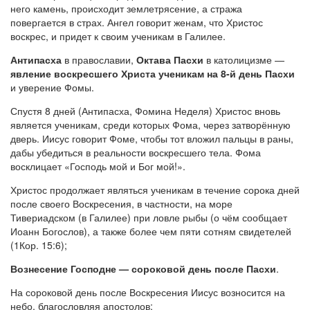
него камень, происходит землетрясение, а стража
повергается в страх. Ангел говорит женам, что Христос
воскрес, и придет к своим ученикам в Галилее.
Антипасха
в православии,
Октава Пасхи
в католицизме —
явление воскресшего Христа ученикам на 8-й день Пасхи
и уверение Фомы.
Спустя 8 дней (Антипасха, Фомина Неделя) Христос вновь
является ученикам, среди которых Фома, через затворённую
дверь. Иисус говорит Фоме, чтобы тот вложил пальцы в раны,
дабы убедиться в реальности воскресшего тела. Фома
восклицает «Господь мой и Бог мой!».
Христос продолжает являться ученикам в течение сорока дней
после своего Воскресения, в частности, на море
Тивериадском (в Галилее) при ловле рыбы (о чём сообщает
Иоанн Богослов), а также более чем пяти сотням свидетелей
(1Кор. 15:6);
Вознесение Господне — сороковой день после Пасхи
.
На сороковой день после Воскресения Иисус возносится на
небо, благословляя апостолов;