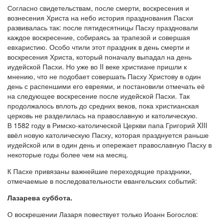
Согласно свидетельствам, после смерти, воскресения и
вознесения Христа на небо история празднования Пасхи
развивалась так: после пятидесятницы Пасху праздновали
каждое воскресение, собираясь за трапезой и совершая
евхаристию. Особо чтили этот праздник в день смерти и
воскресения Христа, который поначалу выпадал на день
иудейской Пасхи. Но уже во II веке христиане пришли к
мнению, что не подобает совершать Пасху Христову в один
день с распеншими его евреями, и постановили отмечать её
на следующее воскресение после иудейской Пасхи. Так
продолжалось вплоть до средних веков, пока христианская
церковь не разделилась на православную и католическую.
В 1582 году в Римско-католической Церкви папа Григорий XIII
ввёл новую католическую Пасху, которая празднуется раньше
иудейской или в один день и опережает православную Пасху в
некоторые годы более чем на месяц.
К Пасхе привязаны важнейшие переходящие праздники,
отмечаемые в последовательности евангельских событий:
Лазарева суббота.
О воскрешении Лазаря повествует только Иоанн Богослов: