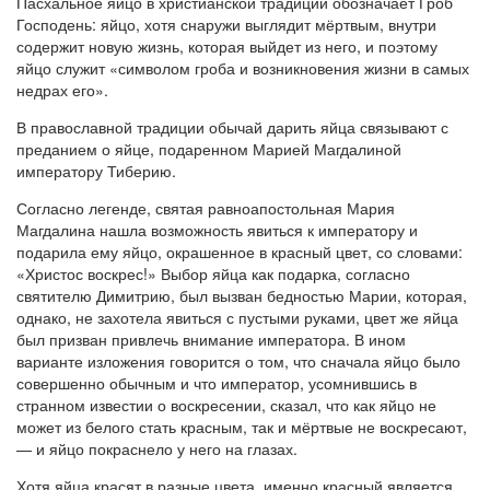
Пасхальное яйцо в христианской традиции обозначает Гроб
Господень: яйцо, хотя снаружи выглядит мёртвым, внутри
содержит новую жизнь, которая выйдет из него, и поэтому
яйцо служит «символом гроба и возникновения жизни в самых
недрах его».
В православной традиции обычай дарить яйца связывают с
преданием о яйце, подаренном Марией Магдалиной
императору Тиберию.
Согласно легенде, святая равноапостольная Мария
Магдалина нашла возможность явиться к императору и
подарила ему яйцо, окрашенное в красный цвет, со словами:
«Христос воскрес!» Выбор яйца как подарка, согласно
святителю Димитрию, был вызван бедностью Марии, которая,
однако, не захотела явиться с пустыми руками, цвет же яйца
был призван привлечь внимание императора. В ином
варианте изложения говорится о том, что сначала яйцо было
совершенно обычным и что император, усомнившись в
странном известии о воскресении, сказал, что как яйцо не
может из белого стать красным, так и мёртвые не воскресают,
— и яйцо покраснело у него на глазах.
Хотя яйца красят в разные цвета, именно красный является