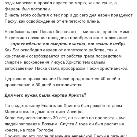
воды морские и провёл евреев по морю, как по суше, а
фараон был потоплен.
В честь этого события с тех пор и до сего дня евреи празднуют
Пасху, как освобождение от египетского плена.
Еврейское слово Пе́сах обозначает — миновал, прошёл мимо.
У христиан название праздника приобрело иное толкование
—
«прехождение от смерти к жизни, от земли к небу»
.
Как Бог освободил евреев от египетского рабства, так и
христианин освобождается от рабства греха посредством
смерти и воскресения Иисуса Христа; тем самым
ветхозаветная Пасха стала прообразом Пасхи христианской.
Церковное празднование Пасхи продолжается 40 дней в
православии и 50 дней в католичестве.
Для чего нужна была жертва Христа?
По свидетельству Евангелия Христос был рождён от девы
Марии и жил в доме плотника Иосифа.
Когда ему исполнилось 30 лет, он вышел на проповедь, уча
людей заповедям Божьим. Спустя 3 года он был распят на
кресте, на горе Голгофе.
Произошло это после праздника еврейской Пасхи в пятницу.