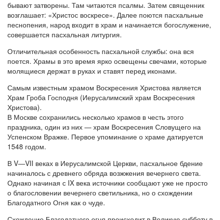
бывают затворены. Там читаются псалмы. Затем священник
возглашает: «Христос воскресе». Далее поются пасхальные
песнопения, народ входит в храм и начинается богослужение,
совершается пасхальная литургия.
Отличительная особенность пасхальной службы: она вся
поется. Храмы в это время ярко освещены свечами, которые
молящиеся держат в руках и ставят перед иконами.
Самым известным храмом Воскресения Христова является
Храм Гроба Господня (Иерусалимский храм Воскресения
Христова).
В Москве сохранились несколько храмов в честь этого
праздника, один из них — храм Воскресения Словущего на
Успенском Вражке. Первое упоминание о храме датируется
1548 годом.
В V—VII веках в Иерусалимской Церкви, пасхальное бдение
начиналось с древнего обряда возжжения вечернего света.
Однако начиная с IX века источники сообщают уже не просто
о благословении вечернего светильника, но о схождении
Благодатного Огня как о чуде.
Схождение Благодатного огня происходит в Великую субботу в