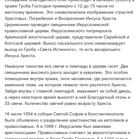
храме Гроба Господня примерно с 12 до 15 часов по
местному времени. Это символическое изображение страстей
Христовых, Погребения и Воскресения Иисуса Христа.
Церемонию проводят священники Иерусалимской
православной церкви, Иерусалимского патриархата
Армянской апостольной церкви, представители Сирийской и
Коптской церквей. Вынос пасхального огня символизирует
выход из Гроба «Света Истинного», то есть воскресшего
Иисуса Христа.
Накануне таинства все свечи и лампады в церкви гасят. Два
священника высокого ранга заходят в кувуклию. Это особое
помещение внутри храма, типа часовенки, где располагается
каменное ложе, на котором лежало тело распятого Христа.
Зайдя внутрь с главной лампадой, закрывают за собой дверь,
а через некоторое время вы­носят в ней Благодатный огонь и
33 свечи. Количество свечей равно возрасту Христа.
16 июля 1054 в соборе Святой Софии в Константинополе
было объявлено о разделении христианства на католиков и
православных. А в 1099 г. Иерусалим был завоеван
крестоносцами. Православных считают за вероотступников и
запрещают входить в Храм Гроба Господня. А в 1101 году в