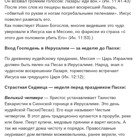
Он воззвал громким голосом: Лазарь! иди вон.» (Ин. 11:41-43)
После этих слов из пещеры вышел воскресший Лазарь,
«обвитый по рукам и ногам погребальными пеленами». Иисус
повелел развязать его.
Как повествует Иоанн Богослов, многие видевшие это чудо
уверовали в Иисуса как в Мессию, но фарисеи из страха «c
этого дня положили убить Его» (Ин. 11:53).)
Вход Господень в Иерусалим — за неделю до Пасхи:
По древнему иудейскому преданию, Мессия — Царь Израилев
должен быть явлен на Песах в Иерусалиме. Народ, зная о
чудесном воскрешении Лазаря, торжественно встречает
Иисуса как грядущего Царя (Ин. 12:12);
Страстная Седмица — неделя перед праздником Пасхи:
Великий четверг
— Христос устанавливает Таинство
Евхаристии в Сионской горнице в Иерусалиме. Это день
иудейской Пасхи(Песах). Его еще называют Чистым
четвергом. В этот день традиционно купаются в проруби, реке
или бане. Пекут куличи, медовые пряники и варят кисель. А
так же наводят дома чистоту и порядок. Православные
окуривают дом ветвями можжевельника, ранее верили, что