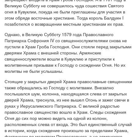
Великую Субботу не совершилось чуда сошествия Святого
огня в Кувуклии, покуда не были приглашены для участия в
этом обряде восточные христиане. Тогда король Балдуин I
позаботился о возвращении местным христианам их прав.
Однако, в Великую Субботу 1579 года Православного
Патриарха Софрония IV со священнослужителями снова не
пустили в Храм Гроба Господня. Они стояли перед закрытыми
дверями Храма с внешней стороны. Армянские
священнослужители вошли в Кувуклию и приступили к
молитвенным призывам к Господу о схождении Огня. Но их
молитвы не были услышаны.
Стоящие у закрытых дверей Храма православные священники
также обращались ко Господу с молитвами. Внезапно
послышался шум, колонна, находящаяся слева от закрытых
дверей Храма, треснула, из нее вышел Огонь и зажег свечи в
руках у Иерусалимского Патриарха. С великой радостью
православное священство вошло в Храм. Следы схождения
Огня до сих пор можно видеть на одной из колонн,
расположенных слева от входа. Это был единственный случай
в истории, когда схождение произошло за пределами Храма,
фактически по молитвам Православного, а не армянского