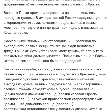
традиционным: он символизирует кровь распятого Христа.
Вечером Пасхи прямо на церковном дворе начинались
народные гулянья. В императорской России народные гулянья
с хороводами, играми, качелями продолжались в разных
местностях от одного дня до двух-трёх недель и назывались
Красная горка.
Пасхальными яйцами «христосовались» — разбивая по
очерёдности разные концы, так же как люди целовались
трижды в щёки. Дети устраивали «покатушки», то есть у кого
пасхальные яйца дальше укатятся. Пасхальные яйца в России
катали по земле, чтобы она была плодородной.
Пасхальная служба, как и в древности, совершается ночью.
После полунощницы начинается подготовка к Крестному ходу.
Священнослужители с крестом, Евангелием и иконами
выходят из храма, за ними следуют молящиеся с горящими
свечами; трижды обходят храм в Русской православной
церкви против движения солнца (против часовой стрелки,
противосолонь), в Русской православной старообрядческой
церкви — по движению солнца (посолонь).
Крестный ход останавливается у западных дверей, которые