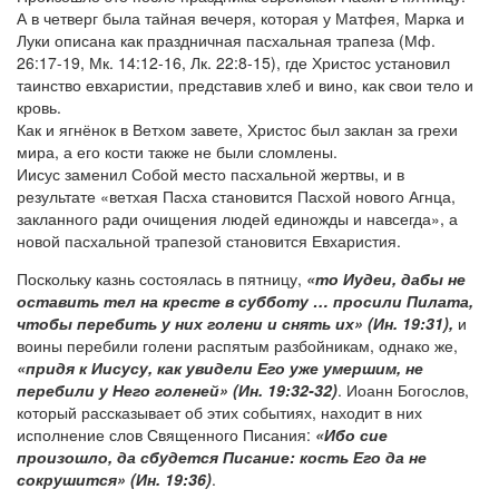
А в четверг была тайная вечеря, которая у Матфея, Марка и
Луки описана как праздничная пасхальная трапеза (Мф.
26:17-19, Мк. 14:12-16, Лк. 22:8-15), где Христос установил
таинство евхаристии, представив хлеб и вино, как свои тело и
кровь.
Как и ягнёнок в Ветхом завете, Христос был заклан за грехи
мира, а его кости также не были сломлены.
Иисус заменил Собой место пасхальной жертвы, и в
результате «ветхая Пасха становится Пасхой нового Агнца,
закланного ради очищения людей единожды и навсегда», а
новой пасхальной трапезой становится Евхаристия.
Поскольку казнь состоялась в пятницу,
«то Иудеи, дабы не
оставить тел на кресте в субботу … просили Пилата,
чтобы перебить у них голени и снять их» (Ин. 19:31),
и
воины перебили голени распятым разбойникам, однако же,
«придя к Иисусу, как увидели Его уже умершим, не
перебили у Него голеней» (Ин. 19:32-32)
. Иоанн Богослов,
который рассказывает об этих событиях, находит в них
исполнение слов Священного Писания:
«Ибо сие
произошло, да сбудется Писание: кость Его да не
сокрушится» (Ин. 19:36)
.