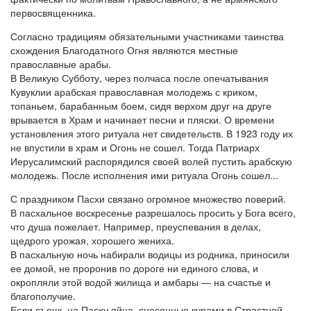
первосвященника.
Согласно традициям обязательными участниками таинства
схождения Благодатного Огня являются местные
православные арабы.
В Великую Субботу, через полчаса после опечатывания
Кувуклии арабская православная молодежь с криком,
топаньем, барабанным боем, сидя верхом друг на друге
врывается в Храм и начинает песни и пляски. О времени
установления этого ритуала нет свидетельств. В 1923 году их
не впустили в храм и Огонь не сошел. Тогда Патриарх
Иерусалимский распорядился своей волей пустить арабскую
молодежь. После исполнения ими ритуала Огонь сошел...
С праздником Пасхи связано огромное множество поверий.
В пасхальное воскресенье разрешалось просить у Бога всего,
что душа пожелает. Например, преуспевания в делах,
щедрого урожая, хорошего жениха.
В пасхальную ночь набирали водицы из родника, приносили
ее домой, не проронив по дороге ни единого слова, и
окропляли этой водой жилища и амбары — на счастье и
благополучие.
Если съешь на Пасху яйца, снесенные курами в Страстной