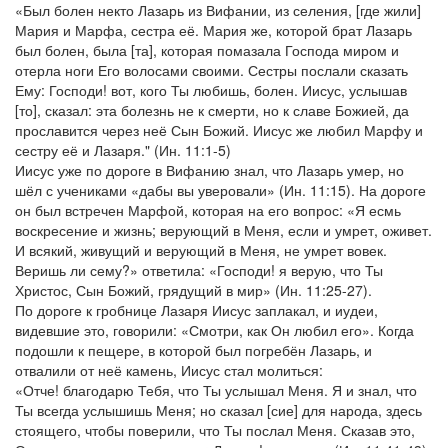
«Был болен некто Лазарь из Вифании, из селения, [где жили]
Мария и Марфа, сестра её. Мария же, которой брат Лазарь
был болен, была [та], которая помазала Господа миром и
отерла ноги Его волосами своими. Сестры послали сказать
Ему: Господи! вот, кого Ты любишь, болен. Иисус, услышав
[то], сказал: эта болезнь не к смерти, но к славе Божией, да
прославится через неё Сын Божий. Иисус же любил Марфу и
сестру её и Лазаря." (Ин. 11:1-5)
Иисус уже по дороге в Вифанию знал, что Лазарь умер, но
шёл с учениками «дабы вы уверовали» (Ин. 11:15). На дороге
он был встречен Марфой, которая на его вопрос: «Я есмь
воскресение и жизнь; верующий в Меня, если и умрет, оживет.
И всякий, живущий и верующий в Меня, не умрет вовек.
Веришь ли сему?» ответила: «Господи! я верую, что Ты
Христос, Сын Божий, грядущий в мир» (Ин. 11:25-27).
По дороге к гробнице Лазаря Иисус заплакал, и иудеи,
видевшие это, говорили: «Смотри, как Он любил его». Когда
подошли к пещере, в которой был погребён Лазарь, и
отвалили от неё камень, Иисус стал молиться:
«Отче! благодарю Тебя, что Ты услышал Меня. Я и знал, что
Ты всегда услышишь Меня; но сказал [сие] для народа, здесь
стоящего, чтобы поверили, что Ты послал Меня. Сказав это,