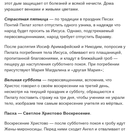
этот дым защищает от болезней и всякой нечисти. Дома
украшают венками и живыми цветами.
Страстная пятница
— по традиции в праздник Песах
Понтий Пилат хотел отпустить одного узника, в надежде что
народ будет просить за Иисуса. Однако, подстрекаемый
первосвященниками, народ требует отпустить Варавву.
После распятия Иосиф Аримафейский и Никодим, попросив у
Пилата погребения тела Иисуса, обвивают его плащаницей,
пропитанной благовониями, и кладут в ближайший гроб —
пещеру до наступления субботнего покоя. При погребении
присутствуют Мария Магдалина и «другая Мария»;
Великая суббота
— первосвященники, вспомнив, что
Христос говорил о своём воскресении на третий день,
несмотря на текущий праздник и субботу, обращаются к
Пилату поставить стражу на три дня, чтобы ученики не украли
тело, изобразив тем самым воскресение учителя из мёртвых.
Пасха — Светлое Христово Воскресение
.
Воскресение Христово — после субботнего покоя к гробу идут
Жены-мироносицы. Перед ними сходит Ангел и отваливает от