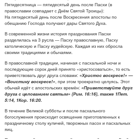
Пятидесятница — пятидесятый день после Пасхи (в
православии совпадает с Днём Святой Троицы):
На пятидесятый день после Воскресения апостолы по
обещанию Господа получают дары Святого Духа.
В современной жизни история празднования Пасхи
разделилась на 3 русла — Пасху православную, Пасху
католическую и Пасху иудейскую. Каждая из них обросла
своими традициями и обычаями.
В православной традиции, начиная с пасхальной ночи и
последующие сорок дней принято «христосоваться», то есть
приветствовать друг друга словами:
«Христос воскресе!» —
«Воистину воскресе!»
, при этом троекратно целуясь. Этот
обычай идёт с апостольских времён:
«Приветствуйте друг
друга с целованием святым» (Рим. 16:16), также 1Пет.
5:14, 1Кор. 16:20.
В течение Великой субботы и после пасхального
богослужения происходит освящение приготовленных к
праздничному столу куличей, творожных пасох и пасхальных
яиц.