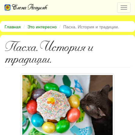
Елена Асауляк
Откр
нави
Главная
Это интересно
Пасха. История и традиции.
Пасха. История и
традиции.