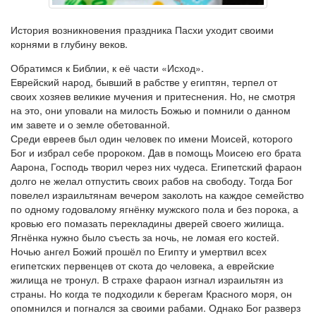
История возникновения праздника Пасхи уходит своими
корнями в глубину веков.
Обратимся к Библии, к её части «Исход».
Еврейский народ, бывший в рабстве у египтян, терпел от
своих хозяев великие мучения и притеснения. Но, не смотря
на это, они уповали на милость Божью и помнили о данном
им завете и о земле обетованной.
Среди евреев был один человек по имени Моисей, которого
Бог и избрал себе пророком. Дав в помощь Моисею его брата
Аарона, Господь творил через них чудеса. Египетский фараон
долго не желал отпустить своих рабов на свободу. Тогда Бог
повелел израильтянам вечером заколоть на каждое семейство
по одному годовалому ягнёнку мужского пола и без порока, а
кровью его помазать перекладины дверей своего жилища.
Ягнёнка нужно было съесть за ночь, не ломая его костей.
Ночью ангел Божий прошёл по Египту и умертвил всех
египетских первенцев от скота до человека, а еврейские
жилища не тронул. В страхе фараон изгнал израильтян из
страны. Но когда те подходили к берегам Красного моря, он
опомнился и погнался за своими рабами. Однако Бог разверз