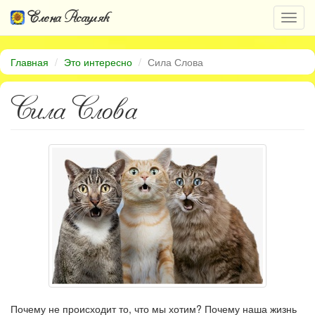
Елена Асауляк
Откр
нави
Главная
Это интересно
Сила Слова
Сила Слова
Почему не происходит то, что мы хотим? Почему наша жизнь