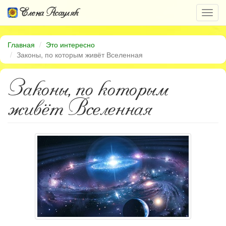
Елена Асауляк
Откр
нави
Главная
Это интересно
Законы, по которым живёт Вселенная
Законы, по которым
живёт Вселенная