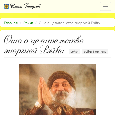
Елена Асауляк
Откр
нави
Главная
Рэйки
Ошо о целительстве энергией Рэйки
Ошо о целительстве
энергией Рэйки
рейки
рейки 1 ступень