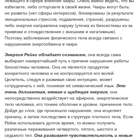
лежащего в сфере влияния чакры. Очень важно видеть, что вы
избегаете, либо отторгаете в своей жизни. Чакры могут быть:
не развиты (нет сферы интересов), блокированы (в результате
эмоциональных стрессов, подавления, страхов), разрушены,
либо энергия направлена наружу (утечка из биосистемы из-за
привязки и отождествления с внешним и негативным).
Поэтому заболевание физического тела всегда связано с
нарушением энергообмена в чакре.
Энергия Рейки обладает сознанием
, она всегда сама
выбирает наикратчайший путь к причине нарушения работы
биосистемы человека. Она не является продуктом
конкретного человека и не контролируется его волей.
Целитель, следуя и развивая свою интуицию, может
сотрудничать с ней, понимая её символический язык.
Это
очень деликатная, мягкая и щадящая энергия,
она
непосредственно воздействует на эфирное, энергетическое
тело человека, его тонкие оболочки и уровни, причинное тело.
Дойдя до слоя, где произошло нарушение, она исцеляет
причину, и затем последствия в структуре плотного тела. Если
Рейки использовать долгое время, то можно получить
различные переживания четвертого, пятого, шестого и
седьмого тел.
Она развивает чувствительность и новые