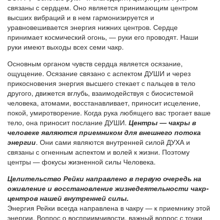
связаны с сердцем. Оно является принимающим центром
высших вибраций и в нем гармонизируется и
уравновешивается энергия нижних центров. Сердце
принимает космический огонь, — руки его проводят. Наши
руки имеют выходы всех семи чакр.
Основным органом чувств сердца является осязание,
ощущение. Осязание связано с аспектом ДУШИ и через
прикосновения энергия высшего стекает с пальцев в тело
другого, движется вглубь, взаимодействуя с биосистемой
человека, атомами, восстанавливает, приносит исцеление,
покой, умиротворение. Когда рука любящего вас трогает ваше
тело, она приносит послание ДУШИ.
Центры — чакры в
человеке являются приемником для внешнего потока
энергии
. Они сами являются внутренней силой ДУХА и
связаны с огненным аспектом и волей к жизни. Поэтому
центры — фокусы жизненной силы Человека.
Целительство Рейки направлено в первую очередь на
оживление и восстановление жизнедеятельности чакр-
центров нашей внутренней силы.
Энергия Рейки всегда направлена в чакру — к приемнику этой
энергии. Вопрос о восприимчивости, важный вопрос с точки