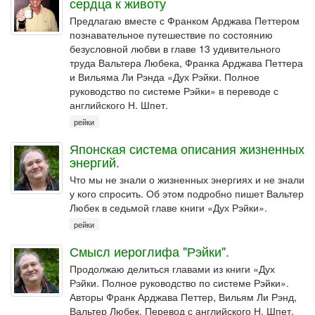
сердца к животу
Предлагаю вместе с Франком Арджава Петтером
познавательное путешествие по состоянию
безусловной любви в главе 13 удивительного
труда Вальтера Любека, Франка Арджава Петтера
и Вильяма Ли Рэнда «Дух Рэйки. Полное
руководство по системе Рэйки» в переводе с
английского Н. Шпет.
рейки
Японская система описания жизненных
энергий.
Что мы не знали о жизненных энергиях и не знали
у кого спросить. Об этом подробно пишет Вальтер
Любек в седьмой главе книги «Дух Рэйки».
рейки
Смысл иероглифа "Рэйки".
Продолжаю делиться главами из книги «Дух
Рэйки. Полное руководство по системе Рэйки».
Авторы Франк Арджава Петтер, Вильям Ли Рэнд,
Вальтер Любек. Перевод с английского Н. Шпет.