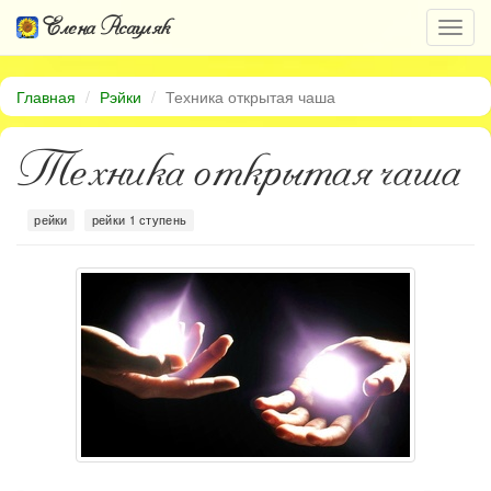
Елена Асауляк
Откр
нави
Главная
Рэйки
Техника открытая чаша
Техника открытая чаша
рейки
рейки 1 ступень