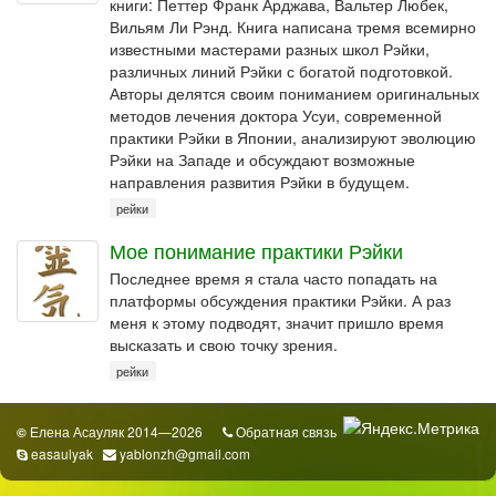
книги: Петтер Франк Арджава, Вальтер Любек,
Вильям Ли Рэнд. Книга написана тремя всемирно
известными мастерами разных школ Рэйки,
различных линий Рэйки с богатой подготовкой.
Авторы делятся своим пониманием оригинальных
методов лечения доктора Усуи, современной
практики Рэйки в Японии, анализируют эволюцию
Рэйки на Западе и обсуждают возможные
направления развития Рэйки в будущем.
рейки
Мое понимание практики Рэйки
Последнее время я стала часто попадать на
платформы обсуждения практики Рэйки. А раз
меня к этому подводят, значит пришло время
высказать и свою точку зрения.
рейки
Елена Асауляк 2014—2026
Обратная связь
©
easaulyak
yablonzh@gmail.com