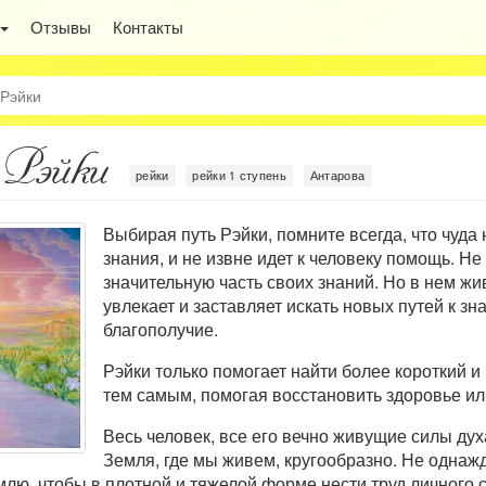
Отзывы
Контакты
 Рэйки
 Рэйки
рейки
рейки 1 ступень
Антарова
Выбирая путь Рэйки, помните всегда, что чуда н
знания, и не извне идет к человеку помощь. Н
значительную часть своих знаний. Но в нем жи
увлекает и заставляет искать новых путей к зна
благополучие.
Рэйки только помогает найти более короткий и 
тем самым, помогая восстановить здоровье ил
Весь человек, все его вечно живущие силы духа
Земля, где мы живем, кругообразно. Не однаж
млю, чтобы в плотной и тяжелой форме нести труд личного