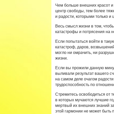
Чем больше внешних красот и з
центр свободы, тем более тяже
и радости, которыми только и 
Весь смысл жизни в том, чтобы
катастрофы и потрясения на н
Если попытаться войти в таку
катастроф, даров, возвышений,
могло ни омрачить, ни разруши
жизни.
Если вы прожили данную минут
выливали результат вашего с
на самом деле очагом радости 
трудоспособность по отношени
Стремитесь освободиться от т
в которых мучаются лучшие го
мертвый их внешних знаний за
этой гармонии не может быть 