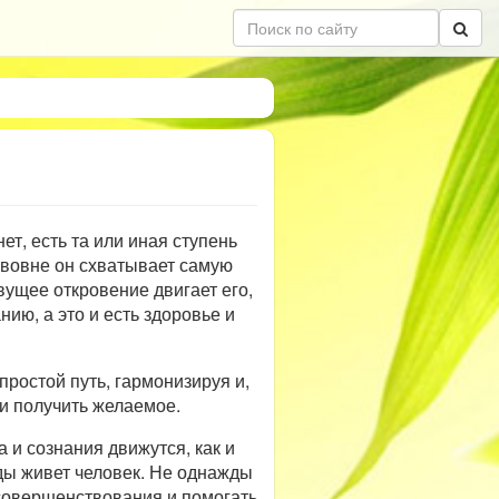
ет, есть та или иная ступень
е вовне он схватывает самую
вущее откровение двигает его,
нию, а это и есть здоровье и
простой путь, гармонизируя и,
и получить желаемое.
 и сознания движутся, как и
ды живет человек. Не однажды
 совершенствования и помогать