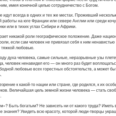
ним, имея конечной целью сотрудничество с Богом.
не идут всегда в одних и тех же местах. Проживший нескол
 работы на юге Франции или севере Англии или среди коч
и или в тихих углах Сибири и Африки.
грает никакой роли географическое положение. Даже национ
роли, если сам человек не привязал себя к ним ненавистью
и тяжкой любовью.
ду духа человека, самые сильные, неразрывные узы плетет
а, человек ненавидел его — он много раз будет воплощатьс
бодной любовью всех горестных обстоятельств, а может быт
.
езрение к какой-то нации или стране, где родился, к их ос
еков. Величайшая цель земной жизни человека — стать сво
.
ым»? Быть богатым? Не зависеть ни от какого труда? Иметь
е знания? Увидеть всю красоту, которой люди-творцы укр