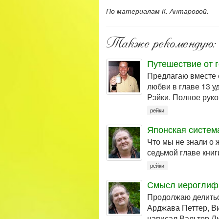
По материалам К. Антаровой.
Также рекомендую:
Путешествие от г
Предлагаю вместе 
любви в главе 13 
Рэйки. Полное руко
рейки
Японская систем
Что мы не знали о 
седьмой главе книг
рейки
Смысл иероглифа
Продолжаю делиться
Арджава Петтер, Ви
написал Вальтер Л