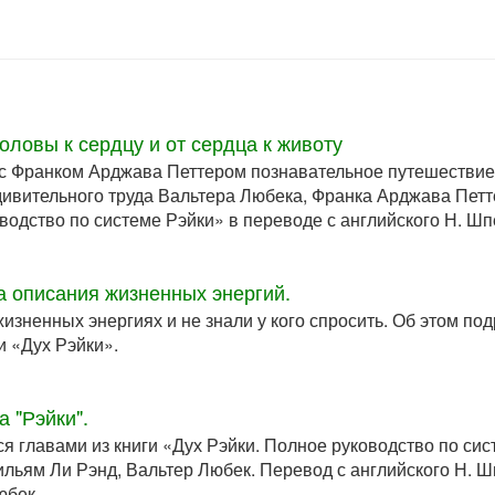
оловы к сердцу и от сердца к животу
с Франком Арджава Петтером познавательное путешествие
удивительного труда Вальтера Любека, Франка Арджава Пет
водство по системе Рэйки» в переводе с английского Н. Шп
а описания жизненных энергий.
жизненных энергиях и не знали у кого спросить. Об этом п
и «Дух Рэйки».
 "Рэйки".
 главами из книги «Дух Рэйки. Полное руководство по си
льям Ли Рэнд, Вальтер Любек. Перевод с английского Н. Ш
юбек.