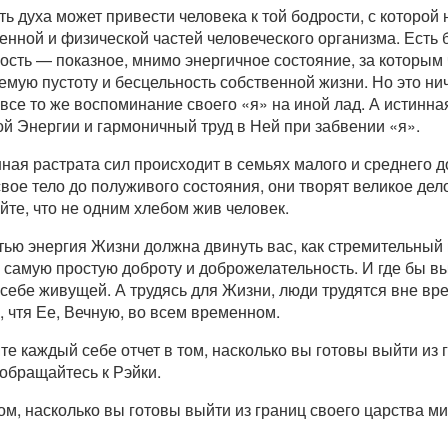
 духа может привести человека к той бодрости, с которой н
енной и физической частей человеческого организма. Есть
ость — показное, мнимо энергичное состояние, за которым 
емую пустоту и бесцельность собственной жизни. Но это ни
все то же воспоминание своего «я» на иной лад. А истинна
й Энергии и гармоничный труд в Ней при забвении «я».
ая растрата сил происходит в семьях малого и среднего д
свое тело до полуживого состояния, они творят великое де
йте, что не одним хлебом жив человек.
ью энергия Жизни должна двинуть вас, как стремительный 
е самую простую доброту и доброжелательность. И где бы в
 себе живущей. А трудясь для Жизни, люди трудятся вне вр
, чтя Ее, Вечную, во всем временном.
е каждый себе отчет в том, насколько вы готовы выйти из г
обращайтесь к Рэйки.
том, насколько вы готовы выйти из границ своего царства 