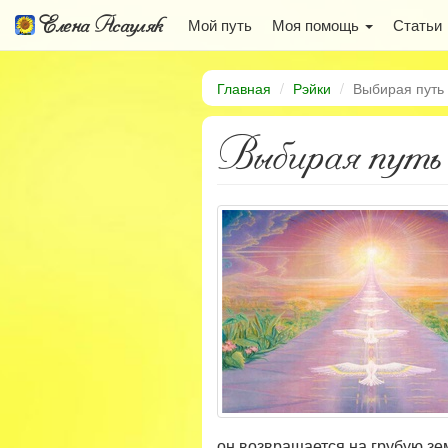
Елена Асауляк
Мой путь
Моя помощь
Статьи
Главная
Рэйки
Выбирая путь
Выбирая путь
он возвращается на грубую зе