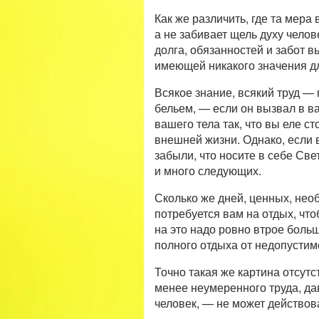
Как же различить, где та мера
а не забивает щель духу челове
долга, обязанностей и забот в
имеющей никакого значения д
Всякое знание, всякий труд — 
бельем, — если он вызвал в в
вашего тела так, что вы еле ст
внешней жизни. Однако, если 
забыли, что носите в себе Све
и много следующих.
Сколько же дней, ценных, нео
потребуется вам на отдых, чт
на это надо ровно втрое боль
полного отдыха от недопустим
Точно такая же картина отсутст
менее неумеренного труда, да
человек, — не может действов