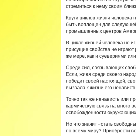
стремиться к нему своим ближ
Круги циклов жизни человека 
быть воплощен для следующей
промышленных центров Америк
В цикле жизней человека не и
присущие свойства не играют 
же мере, как и суевериями ил
Среди сил, связывающих свобо
Если, живя среди своего народ
победит своей настоящей, сво
вызвала к жизни его ненависть
Точно так же ненависть или пр
кармическую связь на много в
освобожденности окружающих
Но что значит «стать свободн
по всему миру? Приобрести вс