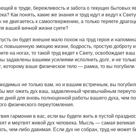
 вещей в труде, бережливость и забота о текущих бытовых я
ка? Как понять, какие же знания и труд идут и ведут к Свет
ы не двигаетесь к самоотвержению, а только теряете драгоц
ля вашей вечной жизни суете?
пусть он будет внешне мало похож на труд героя и напомина
ас повышенную эмоцию жизни, бодрость, простую доброту и
оите на ногах, то такой труд ведет к Свету, освобождает ваш
вы задавлены вашими усилиями исполнить долг, и не только
т, которому ваше физическое тело — рамка, то вы погубили 
бходимых не только вам, но и вашим встречным, вы погубили
обы мог ожить дух ваш, задавленный чрезвычайным переуто
ше дней для вновь полноценной работы вашего духа, чем п
ого физического переутомления.
вия гармонии в вас, если вы будете жить в пустой праздност
вят и мертвят живой дух человека. Мысль — самая великая 
ать, чем-либо давимая. Если дух не собран, труд не может