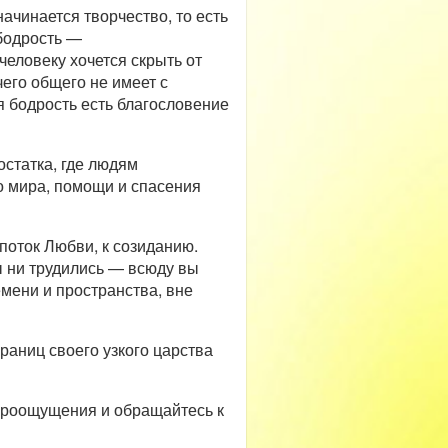
ачинается творчество, то есть
 бодрость —
человеку хочется скрыть от
чего общего не имеет с
я бодрость есть благословение
остатка, где людям
ло мира, помощи и спасения
поток Любви, к созиданию.
ы ни трудились — всюду вы
емени и пространства, вне
раниц своего узкого царства
мироощущения и обращайтесь к