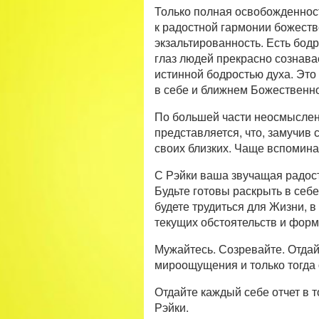
Только полная освобожденность
к радостной гармонии божеств
экзальтированность. Есть бодр
глаз людей прекрасно сознава
истинной бодростью духа. Это 
в себе и ближнем Божественно
По большей части неосмысленн
представляется, что, замучив 
своих близких. Чаще вспомина
С Рэйки ваша звучащая радост
Будьте готовы раскрыть в себ
будете трудиться для Жизни, в
текущих обстоятельств и форм
Мужайтесь. Созревайте. Отдайт
мироощущения и только тогда 
Отдайте каждый себе отчет в 
Рэйки.