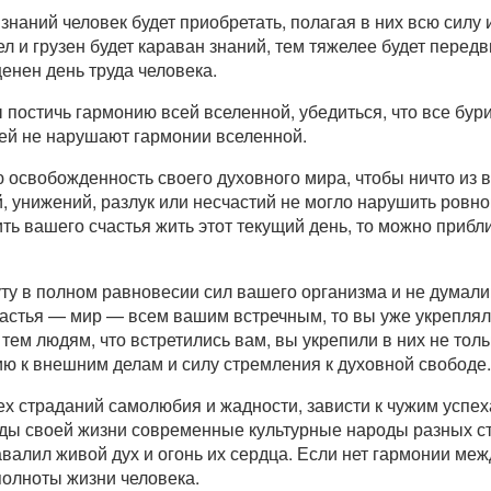
наний человек будет приобретать, полагая в них всю силу 
л и грузен будет караван знаний, тем тяжелее будет передв
ценен день труда человека.
 постичь гармонию всей вселенной, убедиться, что все бури
ей не нарушают гармонии вселенной.
ю освобожденность своего духовного мира, чтобы ничто из
 унижений, разлук или несчастий не могло нарушить ровног
ть вашего счастья жить этот текущий день, то можно прибл
у в полном равновесии сил вашего организма и не думали: 
частья — мир — всем вашим встречным, то вы уже укреплял
тем людям, что встретились вам, вы укрепили в них не толь
ю к внешним делам и силу стремления к духовной свободе.
ех страданий самолюбия и жадности, зависти к чужим успе
ды своей жизни современные культурные народы разных ст
валил живой дух и огонь их сердца. Если нет гармонии ме
полноты жизни человека.