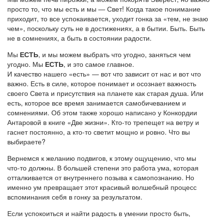
просто то, что мы есть и мы — Свет! Когда такое понимание
приходит, то все успокаивается, уходит гонка за «тем, не знаю
чем», поскольку суть не в достижениях, а в бытии. Быть. Быть
не в сомнениях, а быть в состоянии радости.
Мы
ЕСТЬ
, и мы можем выбрать что угодно, заняться чем
угодно. Мы
ЕСТЬ
, и это самое главное.
И качество нашего «есть» — вот что зависит от нас и вот что
важно. Есть в силе, которое понимает и осознает важность
своего Света и присутствия на планете как старая душа. Или
есть, которое все время занимается самобичеванием и
сомнениями. Об этом также хорошо написано у Конкордии
Антаровой в книге «Две жизни». Кто-то трепещет на ветру и
гаснет постоянно, а кто-то светит мощно и ровно. Что вы
выбираете?
Вернемся к желанию подвигов, к этому ощущению, что мы
что-то должны. В большей степени это работа ума, которая
отталкивается от внутреннего позыва к самопознанию. Но
именно ум превращает этот красивый волшебный процесс
вспоминания себя в гонку за результатом.
Если успокоиться и найти радость в умении просто быть,