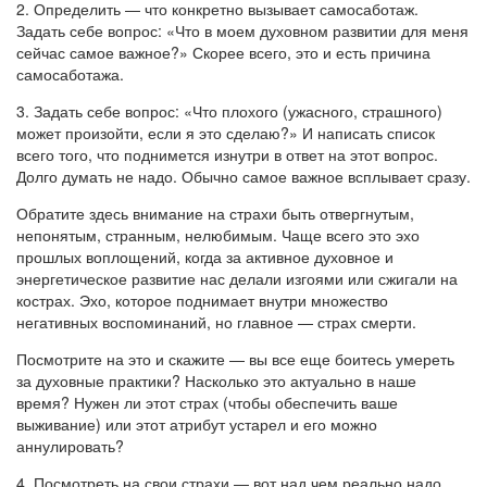
2. Определить — что конкретно вызывает самосаботаж.
Задать себе вопрос: «Что в моем духовном развитии для меня
сейчас самое важное?» Скорее всего, это и есть причина
самосаботажа.
3. Задать себе вопрос: «Что плохого (ужасного, страшного)
может произойти, если я это сделаю?» И написать список
всего того, что поднимется изнутри в ответ на этот вопрос.
Долго думать не надо. Обычно самое важное всплывает сразу.
Обратите здесь внимание на страхи быть отвергнутым,
непонятым, странным, нелюбимым. Чаще всего это эхо
прошлых воплощений, когда за активное духовное и
энергетическое развитие нас делали изгоями или сжигали на
кострах. Эхо, которое поднимает внутри множество
негативных воспоминаний, но главное — страх смерти.
Посмотрите на это и скажите — вы все еще боитесь умереть
за духовные практики? Насколько это актуально в наше
время? Нужен ли этот страх (чтобы обеспечить ваше
выживание) или этот атрибут устарел и его можно
аннулировать?
4. Посмотреть на свои страхи — вот над чем реально надо