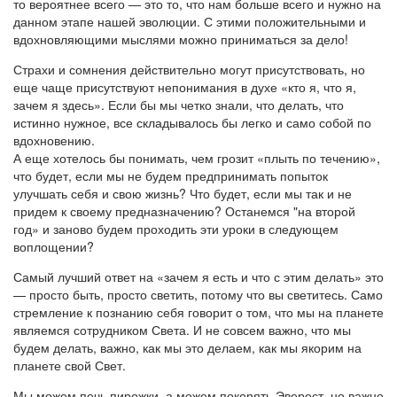
то вероятнее всего — это то, что нам больше всего и нужно на
данном этапе нашей эволюции. С этими положительными и
вдохновляющими мыслями можно приниматься за дело!
Страхи и сомнения действительно могут присутствовать, но
еще чаще присутствуют непонимания в духе «кто я, что я,
зачем я здесь». Если бы мы четко знали, что делать, что
истинно нужное, все складывалось бы легко и само собой по
вдохновению.
А еще хотелось бы понимать, чем грозит «плыть по течению»,
что будет, если мы не будем предпринимать попыток
улучшать себя и свою жизнь? Что будет, если мы так и не
придем к своему предназначению? Останемся "на второй
год» и заново будем проходить эти уроки в следующем
воплощении?
Самый лучший ответ на «зачем я есть и что с этим делать» это
— просто быть, просто светить, потому что вы светитесь. Само
стремление к познанию себя говорит о том, что мы на планете
являемся сотрудником Света. И не совсем важно, что мы
будем делать, важно, как мы это делаем, как мы якорим на
планете свой Свет.
Мы можем печь пирожки, а можем покорять Эверест, но важно