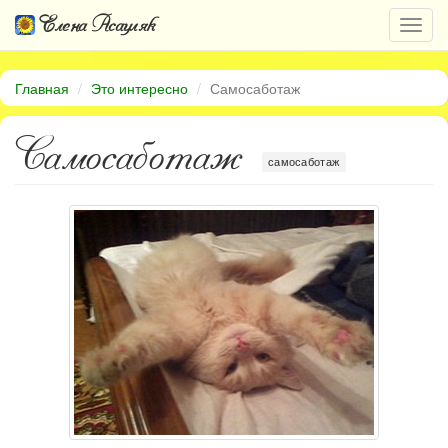
Елена Асауляк
Откр
нави
Главная
Это интересно
Самосаботаж
Самосаботаж
самосаботаж