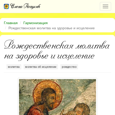
Елена Асауляк
Откр
нави
Главная
Гармонизация
Рождественская молитва на здоровье и исцеление
Рождественская молитва
на здоровье и исцеление
молитва
молитва об исцелении
рождество