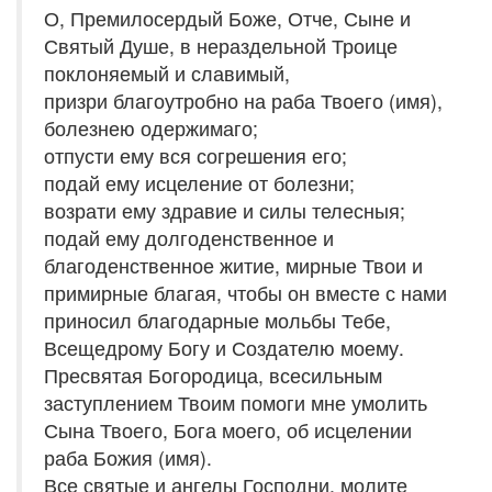
О, Премилосердый Боже, Отче, Сыне и
Святый Душе, в нераздельной Троице
поклоняемый и славимый,
призри благоутробно на раба Твоего (имя),
болезнею одержимаго;
отпусти ему вся согрешения его;
подай ему исцеление от болезни;
возрати ему здравие и силы телесныя;
подай ему долгоденственное и
благоденственное житие, мирные Твои и
примирные благая, чтобы он вместе с нами
приносил благодарные мольбы Тебе,
Всещедрому Богу и Создателю моему.
Пресвятая Богородица, всесильным
заступлением Твоим помоги мне умолить
Сына Твоего, Бога моего, об исцелении
раба Божия (имя).
Все святые и ангелы Господни, молите