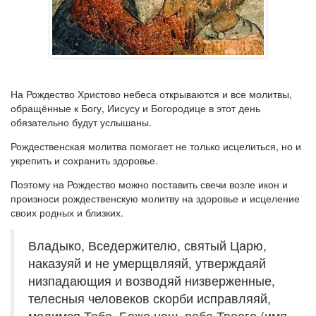
На Рождество Христово небеса открываются и все молитвы,
обращённые к Богу, Иисусу и Богородице в этот день
обязательно будут услышаны.
Рождественская молитва помогает не только исцелиться, но и
укрепить и сохранить здоровье.
Поэтому на Рождество можно поставить свечи возле икон и
произноси рождественскую молитву на здоровье и исцеление
своих родных и близких.
Владыко, Вседержителю, святый Царю,
наказуяй и не умерщвляяй, утверждаяй
низпадающия и возводяй низверженные,
телесныя человеков скорби исправляяй,
молимся Тебе, Боже наш, раба Твоего (имя