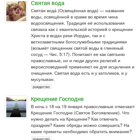
Святая вода
Свята́я вода́ (Освящённая вода) — название
воды, освящённой в храме во время чина
водоосвящения. Традиция её использования
связана как с евангельской историей о крещении
Христа в водах реки Иордан, так и с
ветхозаветными богослужебными традициями
(возьмёт священник святой воды в глиняный
сосуд — Чис. 5:17). Почитают ее как святыню
православные, но и люди других религий и
вероисповеданий применяют ее для исцеления и
очищения. Святая вода есть и у католиков, и у
мусульман.
рождество
Крещение Господне
В ночь с 18 на 19 января православные отмечают
Крещение Господне (Святое Богоявление). Что
нужно делать на Крещение? Как отмечать
праздник? Какие обряды можно совершить? На
какие приметы необходимо обратить внимание?
рождество