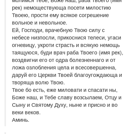
рек) немоществующа посети милостию
Твоею, прости ему всякое согрешение
вольное и невольное.
Ей, Господи, врачебную Твою силу с
небесе низпосли, прикоснися телеси, угаси
огневицу, укроти страсть и всякую немощь
таящуюся, буди врач раба Твоего (имя рек),
воздвигни его от одра болезненнаго и от
ложа озлобления цела и всесовершенна,
даруй его Церкви Твоей благоугождающа и
творяща волю Твою.
Твое бо есть, еже миловати и спасати ны,
Боже наш, и Тебе славу возсылаем, Отцу и
Сыну и Святому Духу, ныне и присно и во
веки веков.
Аминь.