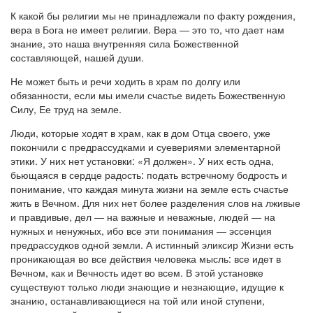
К какой бы религии мы не принадлежали по факту рождения,
вера в Бога не имеет религии. Вера — это то, что дает нам
знание, это наша внутренняя сила Божественной
составляющей, нашей души.
Не может быть и речи ходить в храм по долгу или
обязанности, если мы имели счастье видеть Божественную
Силу, Ее труд на земле.
Люди, которые ходят в храм, как в дом Отца своего, уже
покончили с предрассудками и суевериями элементарной
этики. У них нет установки: «Я должен». У них есть одна,
бьющаяся в сердце радость: подать встречному бодрость и
понимание, что каждая минута жизни на земле есть счастье
жить в Вечном. Для них нет более разделения слов на лживые
и правдивые, дел — на важные и неважные, людей — на
нужных и ненужных, ибо все эти понимания — эссенция
предрассудков одной земли. А истинный эликсир Жизни есть
проникающая во все действия человека мысль: все идет в
Вечном, как и Вечность идет во всем. В этой установке
существуют только люди знающие и незнающие, идущие к
знанию, останавливающиеся на той или иной ступени,