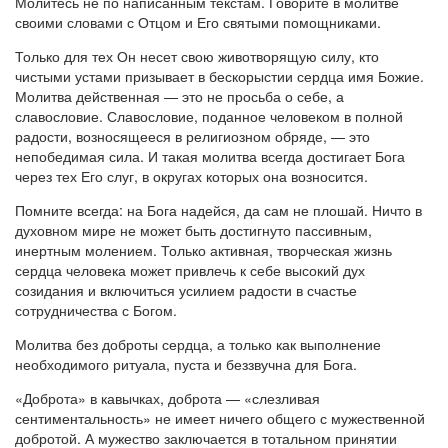
Молитесь не по написанным текстам. Говорите в молитве
своими словами с Отцом и Его святыми помощниками.
Только для тех Он несет свою животворящую силу, кто
чистыми устами призывает в бескорыстии сердца имя Божие.
Молитва действенная — это не просьба о себе, а
славословие. Славословие, поданное человеком в полной
радости, возносящееся в религиозном обряде, — это
непобедимая сила. И такая молитва всегда достигает Бога
через тех Его слуг, в округах которых она возносится.
Помните всегда: на Бога надейся, да сам не плошай. Ничто в
духовном мире не может быть достигнуто пассивным,
инертным молением. Только активная, творческая жизнь
сердца человека может привлечь к себе высокий дух
созидания и включиться усилием радости в счастье
сотрудничества с Богом.
Молитва без доброты сердца, а только как выполнение
необходимого ритуала, пуста и беззвучна для Бога.
«Доброта» в кавычках, доброта — «слезливая
сентиментальность» не имеет ничего общего с мужественной
добротой. А мужество заключается в тотальном принятии