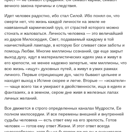
вечного закона причины и следствия.
Идет человек радостно, ибо стал Силой. Ибо понял он, что
смерти нет, что жизнь каждой личности на земле не
навязанный кармический груз, от страстей которого можно
стонать и жаловаться. Личность человека — это величайший
из даров Милосердия, Свет, подаваемый каждому в той
наичистейшей лампаде, в которую Бог сливает свои заботы и
помощь Любви. Многие миллионы сознаний, где еще закрыт
выход духу, идут в материалистических идеях ума и живут в
его крепости, не менее надежно запертые, чем миллионы, что
всю жизнь «ищут» духовных путей, а живут в узких рамках
личного. Первые отрицающие дух, часто бывают цельнее и
находят выход к Истине скорее и легче. Вторые — «искатели»
— чаще всего так и умирают в двойственности, ища в идеях и
фантазиях, а в земном, сером дне живя в железных лапах
личных желаний.
Все движется в строго определенных каналах Мудрости, Ее
полном милосердии. И все перемены внешней и внутренней
судьбы человека — есть ответ ему на его зрелость. Готов
человек — готов ему ответ Жизни. И этот ответ всегда
целесообразен, хотя бы на бытовом языке он и оценивался