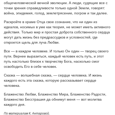
общечеловеческой вечной эволюции. А люди, судящие все с
точки зрения справедливости только одной Земли, говорят:
война, эпидемия, голод, землетрясение, погром и так далее.
Раскройте в храме Отца свое сознание, что ни один из
идеалов, носимых в уме как теория, не может иметь активного
действия. Только мир и простая доброта собственного сердца
могут дать жизнь без предрассудков и условностей, где
откроется щель для луча Любви.
Все — в каждом человеке. И только Он один — творец своего
пути. Вернее выразиться, каждый человек есть путь, и этот
путь настолько близок к творчеству Бога, насколько смог
освободить Его в себе человек.
Сказка — волшебная сказка, — сердце человека. И жизнь
каждого есть эта сказка, которую рассказывает сердце
человека.
Блаженство Любви, Блаженство Мира, Блаженство Радости,
Блаженство Бесстрашия да обнимут меня — вот молитва
каждого дня.
По материалам К. Антаровой.