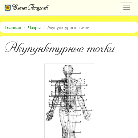
Елена Асауляк
Откр
нави
Главная
Чакры
Акупунктурные точки
Акупунктурные точки