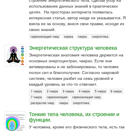
строение энергетического тела, сделав упор на
использование данных знаний в практических
целях. На просторах интернета появилась
интересная статья, автор нигде не указывается. Я
взяла ее за основу, внеся свои правки, исходя из
своих знаний.
гармонизация чакр
карма
чакры
энергетика
Энергетическая структура человека
Энергетическая анатомия человека держится на
основных энергоцентрах, чакрах. Если они
активированы и не заблокированы, то человек
полон сил и благополучия. Согласно чакровой
системе, человек разбит на семь уровней и
каждый уровень за что-то отвечает.
1 чакра
2 чакра
3 чакра
4 чакра
5 чакра
6 чакра
7 чакра
гармонизация
гармонизация чакр
раскрытие чакр
чакры
энергетика
Тонкие тела человека, их строение и
функции.
У человека, кроме его физического тела, есть так