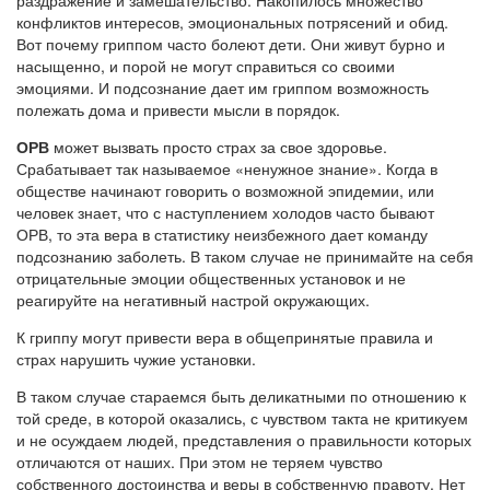
раздражение и замешательство. Накопилось множество
конфликтов интересов, эмоциональных потрясений и обид.
Вот почему гриппом часто болеют дети. Они живут бурно и
насыщенно, и порой не могут справиться со своими
эмоциями. И подсознание дает им гриппом возможность
полежать дома и привести мысли в порядок.
ОРВ
может вызвать просто страх за свое здоровье.
Срабатывает так называемое «ненужное знание». Когда в
обществе начинают говорить о возможной эпидемии, или
человек знает, что с наступлением холодов часто бывают
ОРВ, то эта вера в статистику неизбежного дает команду
подсознанию заболеть. В таком случае не принимайте на себя
отрицательные эмоции общественных установок и не
реагируйте на негативный настрой окружающих.
К гриппу могут привести вера в общепринятые правила и
страх нарушить чужие установки.
В таком случае стараемся быть деликатными по отношению к
той среде, в которой оказались, с чувством такта не критикуем
и не осуждаем людей, представления о правильности которых
отличаются от наших. При этом не теряем чувство
собственного достоинства и веры в собственную правоту. Нет