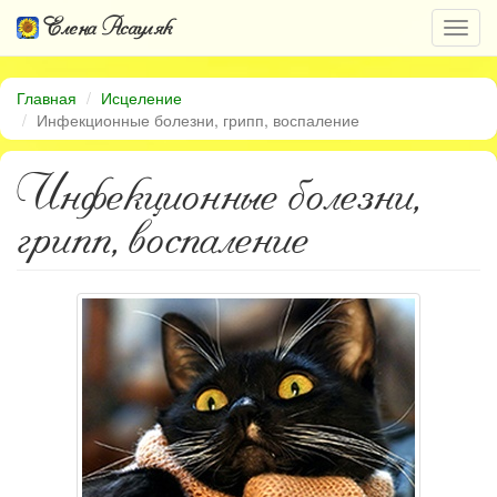
Елена Асауляк
Откр
нави
Главная
Исцеление
Инфекционные болезни, грипп, воспаление
Инфекционные болезни,
грипп, воспаление