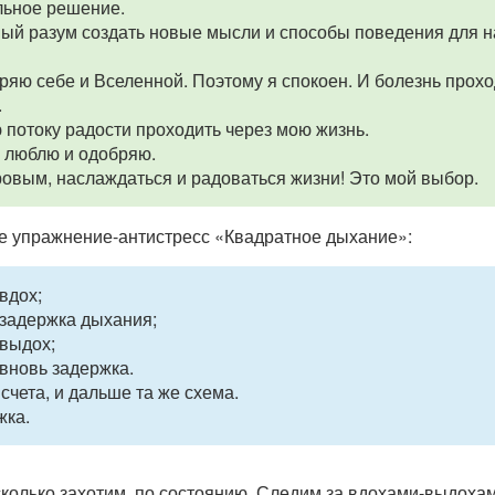
льное решение.
ный разум создать новые мысли и способы поведения для 
ряю себе и Вселенной. Поэтому я спокоен. И болезнь прох
.
 потоку радости проходить через мою жизнь.
, люблю и одобряю.
овым, наслаждаться и радоваться жизни! Это мой выбор.
е упражнение-антистресс «Квадратное дыхание»:
вдох;
 задержка дыхания;
 выдох;
вновь задержка.
счета, и дальше та же схема.
жка.
сколько захотим, по состоянию. Следим за вдохами-выдохам