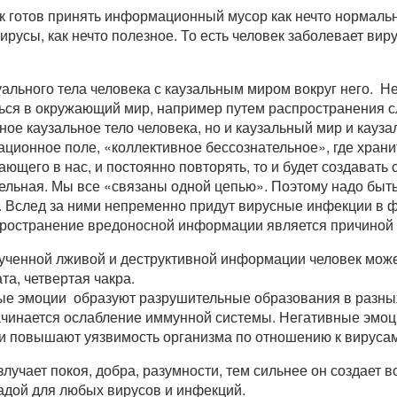
к готов принять информационный мусор как нечто нормально
ирусы, как нечто полезное. То есть человек заболевает ви
зуального тела человека с каузальным миром вокруг него. Н
ся в окружающий мир, например путем распространения сл
ное каузальное тело человека, но и каузальный мир и кауз
ционное поле, «коллективное бессознательное», где храни
ающего в нас, и постоянно повторять, то и будет создавать 
ельная. Мы все «связаны одной цепью». Поэтому надо быт
. Вслед за ними непременно придут вирусные инфекции в ф
пространение вредоносной информации является причиной
ученной лживой и деструктивной информации человек може
та, четвертая чакра.
ые эмоции образуют разрушительные образования в разных 
 Начинается ослабление иммунной системы. Негативные эм
и повышают уязвимость организма по отношению к вирусам
лучает покоя, добра, разумности, тем сильнее он создает во
адой для любых вирусов и инфекций.