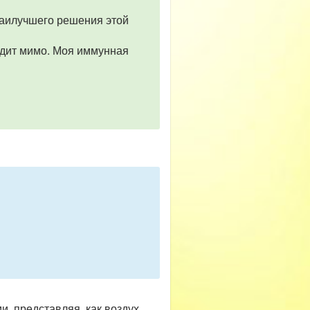
наилучшего решения этой
одит мимо. Моя иммунная
и, представляя, как воздух