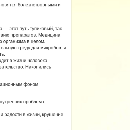
ановятся болезнетворными и
 — этот путь тупиковый, так
твию препаратов. Медицина
ю организма в целом.
тельную среду для микробов, и
ть.
одит в жизни человека
шательство. Накопились
рмационным фоном
внутренних проблем с
ии радости в жизни, крушение