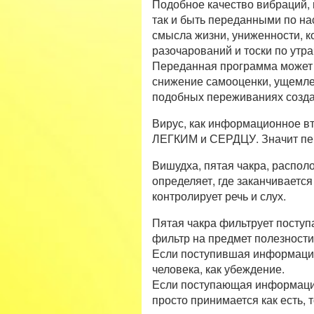
Подобное качество вибраций, 
так и быть переданными по на
смысла жизни, униженности, к
разочарований и тоски по утр
Переданная программа может «
снижение самооценки, ущемле
подобных переживаниях созда
Вирус, как информационное вто
ЛЕГКИМ и СЕРДЦУ. Значит пе
Вишудха, пятая чакра, распол
определяет, где заканчиваетс
контролирует речь и слух.
Пятая чакра фильтрует поступ
фильтр на предмет полезности
Если поступившая информация 
человека, как убеждение.
Если поступающая информация 
просто принимается как есть,