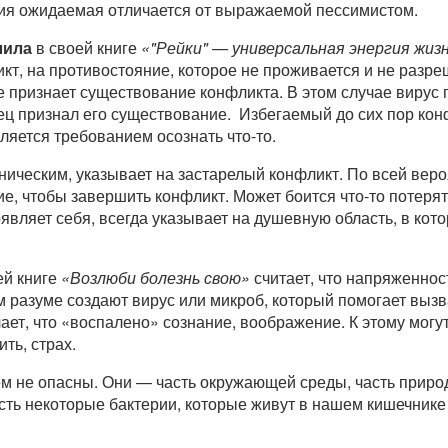
ция ожидаемая отличается от выражаемой пессимистом.
лила
в своей книге
«"Рейки" — универсальная энергия жиз
кт, на противостояние, которое не проживается и не разре
е признает существование конфликта. В этом случае вирус
нец признал его существование. Избегаемый до сих пор кон
вляется требованием осознать что-то.
ическим, указывает на застарелый конфликт. По всей веро
, чтобы завершить конфликт. Может боится что-то потерять 
оявляет себя, всегда указывает на душевную область, в кот
ей книге
«Возлюби болезнь свою»
считает, что напряженнос
 разуме создают вирус или микроб, который помогает вызв
ает, что «воспалено» сознание, воображение. К этому могу
ть, страх.
м не опасны. Они — часть окружающей среды, часть приро
ть некоторые бактерии, которые живут в нашем кишечнике