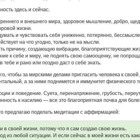
ость здесь и сейчас.
реннего и внешнего мира, здоровое мышление, добро, щед
оровой жизни.
думать и чувствовать себя униженно, потерянно, бессмысле
ствует на что угодно, только не на мысли.
ать причину, создающую вибрации, благоприятствующие жиз
ие к себе и миру, не поднять свою самооценку, не попрощат
в тебе и рано или поздно даст о себе знать.
о, чтобы за мирскими делами пригласить человека к своей 
нтальный, а за ними поднимется и иммунитет физического т
ции и поведение. Суета, перенапряжение, грубость, переу
лонность к насилию — все это благоприятная почва для боле
 то предлагаю поделать медитации с аффирмацией:
 в своей жизни, потому что я сам создаю свою жизнь.
д из любой ситуации. И если сейчас в моей жизни есть как