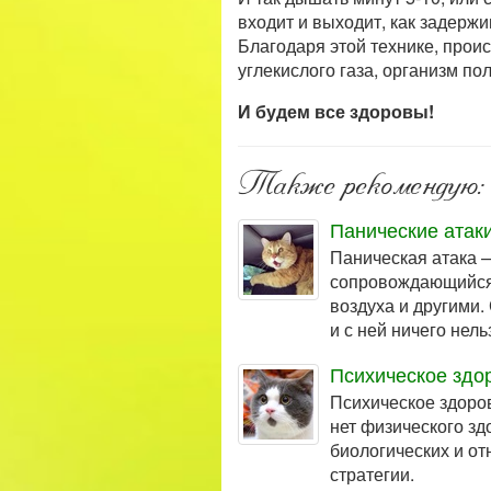
входит и выходит, как задерж
Благодаря этой технике, прои
углекислого газа, организм по
И будем все здоровы!
Также рекомендую:
Панические атак
Паническая атака 
сопровождающийся 
воздуха и другими.
и с ней ничего нел
Психическое здо
Психическое здоров
нет физического зд
биологических и о
стратегии.