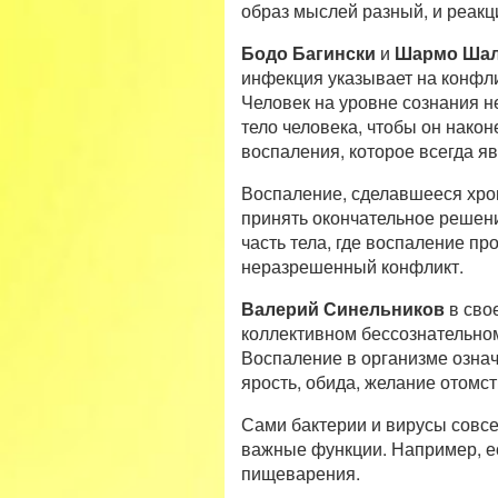
образ мыслей разный, и реак
Бодо Багински
и
Шармо Ша
инфекция указывает на конфли
Человек на уровне сознания н
тело человека, чтобы он нако
воспаления, которое всегда я
Воспаление, сделавшееся хрон
принять окончательное решение
часть тела, где воспаление пр
неразрешенный конфликт.
Валерий Синельников
в сво
коллективном бессознательном
Воспаление в организме означ
ярость, обида, желание отомсти
Сами бактерии и вирусы совсе
важные функции. Например, ес
пищеварения.