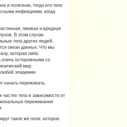
е и полезное, тогда его тело
русными инфекциями, когда
еистинная, лживая и вредная
ухов. В этом случае
альные тела других людей.
тся океан данных. Что мы
силу, которая либо
ь очень осторожными со
изический мир.
 любой эпидемии.
т начать переживать.
частях тела в зависимости от
оциональные переживания
.
круг такое же поле, которое