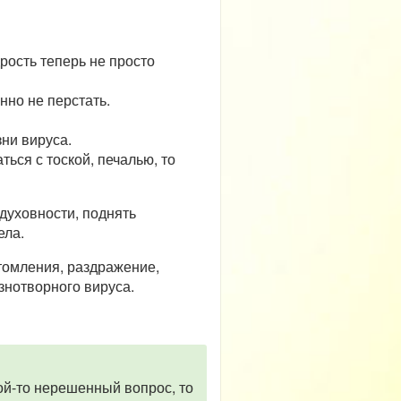
рость теперь не просто
нно не перстать.
ни вируса.
ься с тоской, печалью, то
духовности, поднять
ела.
томления, раздражение,
знотворного вируса.
ой-то нерешенный вопрос, то