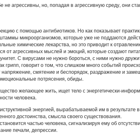
е не агрессивны, но, попадая в агрессивную среду, они ст
кцию с помощью антибиотиков. Но как показывает практика
штаммы микроорганизмов, которые уже не поддаются дейс
льные химические лекарства, но это приводит к отравлени
ься от агрессивных мыслей и эмоций, которые создают пита
нитет. С вирусами не нужно бороться, с ними нужно дружи
к грипп, говорит о том, что слишком много событий происх
 напряжение, смятение и беспорядок, раздражение и заме
эмоциональные потрясения, обиды.
 существо желающее жить, ищет тело с энергетически-инфо
ности человека.
 диструктивной энергией, вырабатываемой им в результате 
енного достоинства, смысла своего существования.
 становится частью человека, сигнализируя ему об отсутств
ание печали, депрессии.