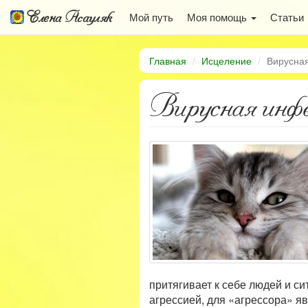
Елена Асауляк
Мой путь
Моя помощь
Статьи
Главная
Исцеление
Вирусна
Вирусная инф
притягивает к себе людей и с
агрессией, для «агрессора» 