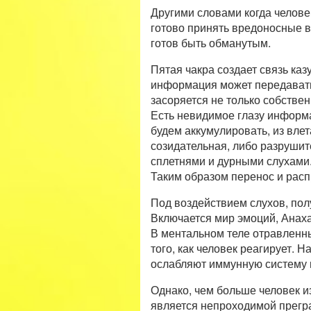
Другими словами когда челове
готово принять вредоносные в
готов быть обманутым.
Пятая чакра создает связь ка
информация может передавать
засоряется не только собствен
Есть невидимое глазу информа
будем аккумулировать, из влет
созидательная, либо разрушит
сплетнями и дурными слухами
Таким образом перенос и рас
Под воздействием слухов, пол
Включается мир эмоций, Анаха
В ментальном теле отравленн
того, как человек реагирует.
ослабляют иммунную систему 
Однако, чем больше человек из
является непроходимой прегр