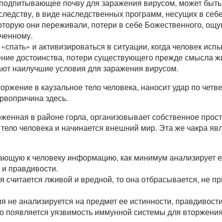
подпитывающее почву для заражения вирусом, может быть с
следству, в виде наследственных программ, несущих в себ
оторую они переживали, потери в себе Божественного, ощ
аченному.
спать» и активизироваться в ситуации, когда человек испы
ние достоинства, потери существующего прежде смысла жи
ют наилучшие условия для заражения вирусом.
ржение в каузальное тело человека, наносит удар по четверт
рвопричина здесь.
оженная в районе горла, организовывает собственное прос
я тело человека и начинается внешний мир. Эта же чакра я
ающую к человеку информацию, как минимум анализирует ее
 и правдивости.
считается лживой и вредной, то она отбрасывается, не п
не анализируется на предмет ее истинности, правдивости,
 то появляется уязвимость иммунной системы для вторжения