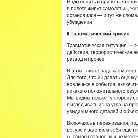
Надо понять и принять, что жи
в полете живут самолеты», жи
остановился — и тут же слома
убеждения
II Травматический кризис.
Травматическая ситуация — эк
действия, террористические а
развод и прочее.
В этом случае надо как можно
Для того, чтобы давать оценк
вовлечься в события, включить
никакого положительного резу
Мы видим только ту сторону с
выглядывать из-за угла на пр
увидим много деталей и объек
Включаясь в переживания, под
ресурс и загоняем себя еще гл
А, самое главное, мы не можем