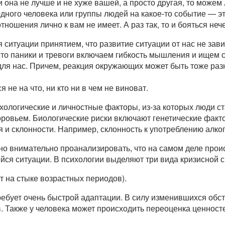
и она не лучше и не хуже вашей, а просто другая, то можем
 одного человека или группы людей на какое-то событие — 
тношения лично к вам не имеет. А раз так, то и бояться нече
 ситуации принятием, что развитие ситуации от нас не зав
то паники и тревоги включаем гибкость мышления и ищем 
я нас. Причем, реакция окружающих может быть тоже разн
 не на что, ни кто ни в чем не виноват.
хологические и личностные факторы, из-за которых люди с
ровьем. Биологические риски включают генетические факто
 и склонности. Например, склонность к употреблению алко
но внимательно проанализировать, что на самом деле проис
ся ситуации. В психологии выделяют три вида кризисной с
т на стыке возрастных периодов).
требует очень быстрой адаптации. В силу изменившихся обс
 Также у человека может происходить переоценка ценност