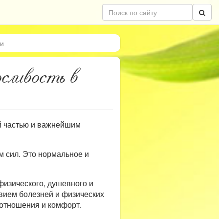
ии
осливость в
й частью и важнейшим
м сил. Это нормальное и
физического, душевного и
твием болезней и физических
 отношения и комфорт.