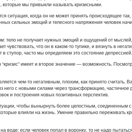
ми, которые мы привыкли называть кризисными.
ся ситуация, когда он не может принять происходящее так,
нных сильных эмоций и телесного напряжения человек нач
: тело не получает нужных эмоций и ощущений от мыслей,
 чувствовать, что он в каком-то тупике, и вязнуть в негат
т в ступор, часто мы определяем это состояние депрессией
ф “кризис” имеет и второе значение — возможность. Посмотр
вляется чем-то негативным, плохим, как принято считать. В
из него с новыми силами через трансформацию, частичное
вок и построения новых позитивных перспектив.
итуации, чтобы вынырнуть более целостным, соединенным с
которые влияли на жизнь. Умение правильно переживать кр
а воде: если человек попал в воронку, то не надо пытатьс