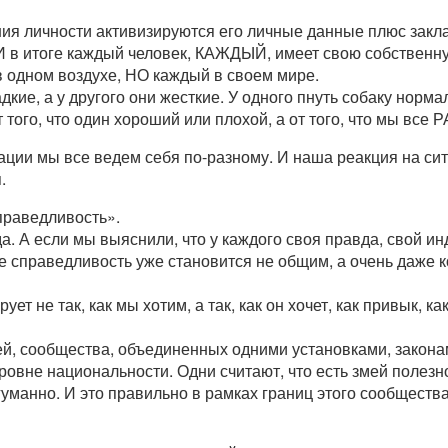
ия личности активизируются его личные данные плюс закл
 И в итоге каждый человек, КАЖДЫЙ, имеет свою собственну
 одном воздухе, НО каждый в своем мире.
дкие, а у другого они жесткие. У одного пнуть собаку норма
т того, что один хороший или плохой, а от того, что мы все
уации мы все ведем себя по-разному. И наша реакция на си
.
праведливость».
. А если мы выяснили, что у каждого своя правда, свой и
ие справедливость уже становится не общим, а очень даже 
ует не так, как мы хотим, а так, как он хочет, как привык, к
ей, сообщества, объединенных одними установками, закона
уровне национальности. Одни считают, что есть змей полезн
 гуманно. И это правильно в рамках границ этого сообщест