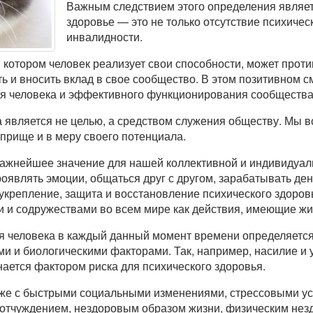
Важным следствием этого определения являетс
здоровье — это не только отсутствие психичес
инвалидности.
в котором человек реализует свои способности, может про
ть и вносить вклад в свое сообщество. В этом позитивном 
ия человека и эффективного функционирования сообщества
 является не целью, а средством служения обществу. Мы в
прище и в меру своего потенциала.
важнейшее значение для нашей коллективной и индивидуаль
оявлять эмоции, общаться друг с другом, зарабатывать ден
, укрепление, защита и восстановление психического здоро
 и содружествами во всем мире как действия, имеющие жи
ья человека в каждый данный момент времени определяет
и и биологическими факторами. Так, например, насилие и 
ается фактором риска для психического здоровья.
кже с быстрыми социальными изменениями, стрессовыми ус
отчуждением, нездоровым образом жизни, физическим нез