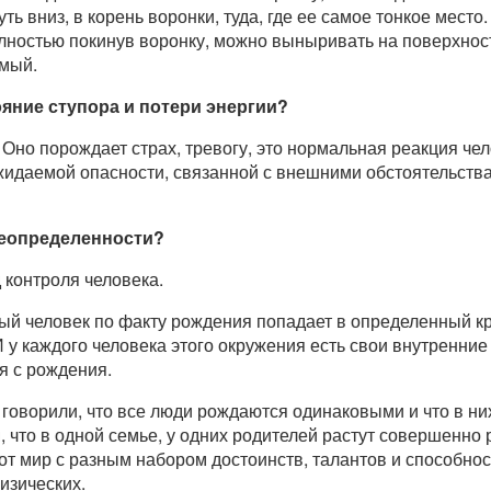
ь вниз, в корень воронки, туда, где ее самое тонкое место.
полностью покинув воронку, можно выныривать на поверхнос
амый.
ояние ступора и потери энергии?
Оно порождает страх, тревогу, это нормальная реакция чел
жидаемой опасности, связанной с внешними обстоятельств
неопределенности?
 контроля человека.
дый человек по факту рождения попадает в определенный к
 И у каждого человека этого окружения есть свои внутренни
я с рождения.
говорили, что все люди рождаются одинаковыми и что в них 
 что в одной семье, у одних родителей растут совершенно 
тот мир с разным набором достоинств, талантов и способнос
изических.