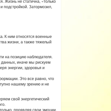
ся. Жизнь не статична, «только
и подстройкой. Затормозил,
а. К ним относятся военные
тва жизни, а также тяжелый
йти на позицию наблюдателя.
 данных, иначе мы рискуем
еря энергии, здоровья и
формации. Это все равно, что
ступно нашему зрению и не
еряем свой энергетический
го.
только, проявляя свои эмоции,