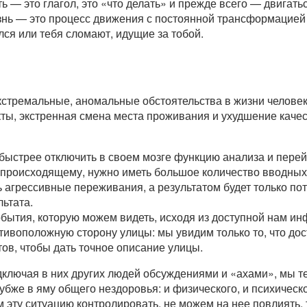
ть — это глагол, это «что делать» и прежде всего — двигать
знь — это процесс движения с постоянной трансформацией 
лся или тебя сломают, идущие за тобой.
стремальные, аномальные обстоятельства в жизни человек
кты, экстренная смена места проживания и ухудшение качес
 быстрее отключить в своем мозге функцию анализа и пере
у происходящему, нужно иметь большое количество вводных
 агрессивные переживания, а результатом будет только пот
льтата.
обытия, которую можем видеть, исходя из доступной нам ин
отивоположную сторону улицы: мы увидим только то, что до
тов, чтобы дать точное описание улицы.
ключая в них других людей обсуждениями и «ахами», мы т
убже в яму общего нездоровья: и физического, и психическо
 эту ситуацию контролировать, не можем на нее повлиять, 