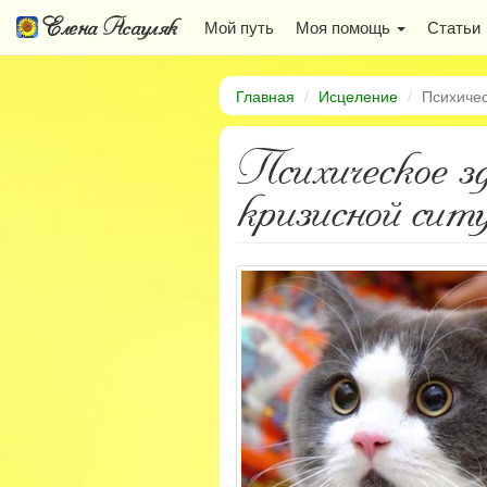
Елена Асауляк
Мой путь
Моя помощь
Статьи
Главная
Исцеление
Психичес
Психическое зд
кризисной сит