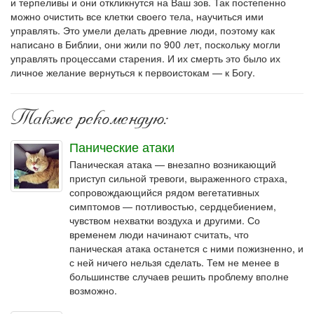
и терпеливы и они откликнутся на Ваш зов. Так постепенно
можно очистить все клетки своего тела, научиться ими
управлять. Это умели делать древние люди, поэтому как
написано в Библии, они жили по 900 лет, поскольку могли
управлять процессами старения. И их смерть это было их
личное желание вернуться к первоистокам — к Богу.
Также рекомендую:
Панические атаки
Паническая атака — внезапно возникающий
приступ сильной тревоги, выраженного страха,
сопровождающийся рядом вегетативных
симптомов — потливостью, сердцебиением,
чувством нехватки воздуха и другими. Со
временем люди начинают считать, что
паническая атака останется с ними пожизненно, и
с ней ничего нельзя сделать. Тем не менее в
большинстве случаев решить проблему вполне
возможно.