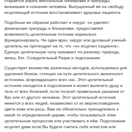
старается убрать ментальные блокировки и преграды,
возникшие в сознании человека. Выпущенный же на свободу
исцеляющий источник восстанавливает здоровье пациента.
Подобным же образом работает и хирург: он удаляет
физические преграды и блокировки, предоставляя
возможность целительным потокам нормально
функционировать. Ни один врач, хирург или духовный ученый-
целитель не претендует на то, что «он исцелил пациента».
Единую целительную силу называют по-разному: природа,
жизнь, Бог, Созидательный Разум и подсознание.
Существует множество различных методов, используемых для
удаления блоков, стоящих на пути целительного жизненного
источника, возрождающего всех нас. Этот целительный
источник находится в подсознании и может вылечить душу и
тело от всех болезней, если получит правильные указания от
Вас или от другого человека. Этот целительный источник
имеется у всех людей, независимо от их вероисповедания,
цвета кожи или расы. Вам не обязательно принадлежать к
какой-то определенной церкви, чтобы пользоваться этим
целительным процессом или участвовать в нём. Подсознание
исцелит даже если Вы будете считать себя атеистом или