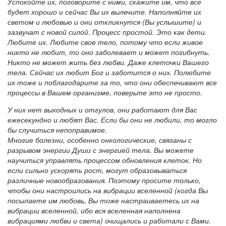
Успокойте их, поговорите с ними, скажите им, что все
будет хорошо и сейчас Вы их вылечите. Наполняйте их
светом и любовью и они откликнутся (Вы услышите) и
зазвучат с новой силой. Процесс простой. Это как дети.
Любите их. Любите свое тело, потому что если живое
никто не любит, то оно заболевает и может погибнуть.
Никто не может жить без любви. Даже клеточки Вашего
тела. Сейчас их любит Бог и заботится о них. Полюбите
их тоже и поблагодарите за то, что они обеспечивают все
процессы в Вашем организме, поверьте это не просто.
У них нет выходных и отгулов, они работают для Вас
ежесекундно и любят Вас. Если бы они не любили, то могло
бы случиться непоправимое.
Многие болезни, особенно онкологические, связаны с
разрывом энергии Души с энергией тела. Вы можете
научиться управлять процессом обновления клеток. Но
если сильно ускорять рост, могут образовываться
различные новообразования. Поэтому просите только,
чтобы они настроились на вибрации вселенной (когда Вы
посылаете им любовь, Вы тоже настраиваетесь их на
вибрации вселенной, ибо вся вселенная наполнена
вибрациями любви и света) очищались и работали с Вами.