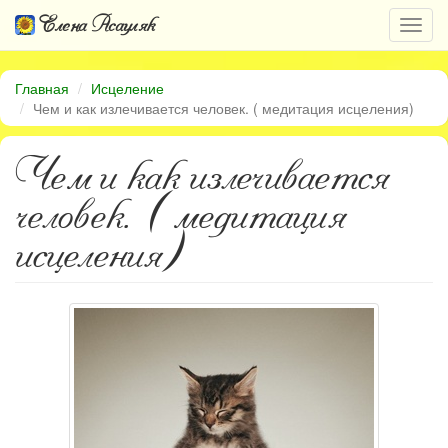
Елена Асауляк
Откр
нави
Главная
Исцеление
Чем и как излечивается человек. ( медитация исцеления)
Чем и как излечивается
человек. ( медитация
исцеления)