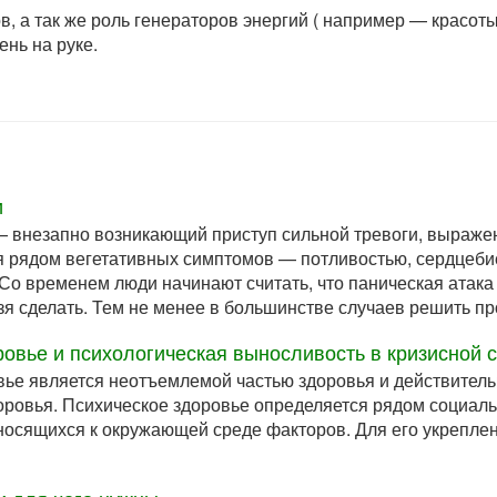
, а так же роль генераторов энергий ( например — красоты,
ень на руке.
и
— внезапно возникающий приступ сильной тревоги, выражен
рядом вегетативных симптомов — потливостью, сердцебие
 Со временем люди начинают считать, что паническая атака
ьзя сделать. Тем не менее в большинстве случаев решить п
ровье и психологическая выносливость в кризисной 
ье является неотъемлемой частью здоровья и действительн
оровья. Психическое здоровье определяется рядом социаль
тносящихся к окружающей среде факторов. Для его укрепл