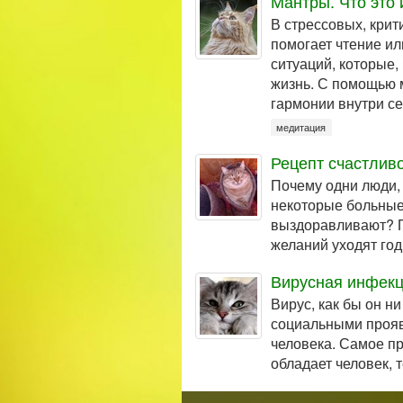
Мантры. Что это 
В стрессовых, крит
помогает чтение ил
ситуаций, которые,
жизнь. С помощью 
гармонии внутри се
медитация
Рецепт счастлив
Почему одни люди, 
некоторые больные
выздоравливают? П
желаний уходят го
Вирусная инфек
Вирус, как бы он н
социальными проявл
человека. Самое пр
обладает человек, 