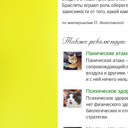
Браслеты играют роль оберегов
зависимости от того, какой кам
по материалам О. Ангеловской
Также рекомендую:
Панические атак
Паническая атака 
сопровождающийся 
воздуха и другими.
и с ней ничего нел
Психическое здо
Психическое здоров
нет физического зд
биологических и о
стратегии.