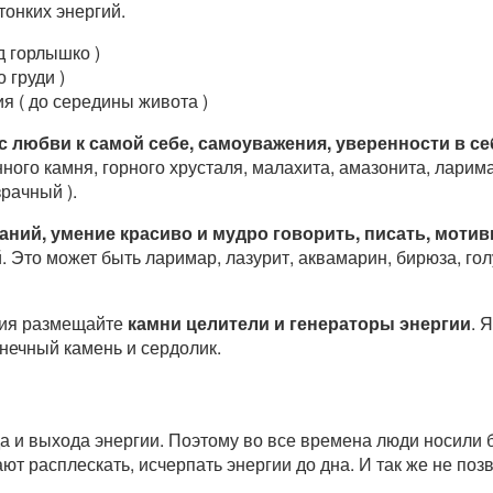
тонких энергий.
д горлышко )
 груди )
я ( до середины живота )
 любви к самой себе, самоуважения, уверенности в се
нного камня, горного хрусталя, малахита, амазонита, ларима
рачный ).
аний, умение красиво и мудро говорить, писать, моти
. Это может быть ларимар, лазурит, аквамарин, бирюза, го
ния размещайте
камни целители и генераторы энергии
. 
нечный камень и сердолик.
а и выхода энергии. Поэтому во все времена люди носили 
ают расплескать, исчерпать энергии до дна. И так же не по