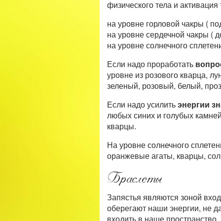
физического тела и активация 
на уровне горловой чакры ( по
на уровне сердечной чакры ( до
на уровне солнечного сплетени
Если надо проработать
вопрос
уровне из розового кварца, лу
зеленый, розовый, белый, проз
Если надо усилить
энергии зн
любых синих и голубых камней
кварцы.
На уровне солнечного сплете
оранжевые агаты, кварцы, сол
Браслеты
Запястья являются зоной вход
оберегают наши энергии, не д
входить в наше пространство.