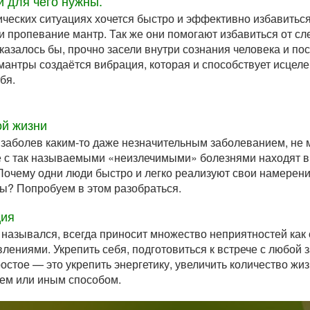
и для чего нужны.
ических ситуациях хочется быстро и эффективно избавиться
и пропевание мантр. Так же они помогают избавиться от сл
 казалось бы, прочно засели внутри сознания человека и по
мантры создаётся вибрация, которая и способствует исцел
бя.
ой жизни
заболев каким-то даже незначительным заболеванием, не м
 с так называемыми «неизлечимыми» болезнями находят в
очему одни люди быстро и легко реализуют свои намерения
ды? Попробуем в этом разобраться.
ция
и назывался, всегда приносит множество неприятностей как 
ениями. Укрепить себя, подготовиться к встрече с любой 
остое — это укрепить энергетику, увеличить количество жи
тем или иным способом.