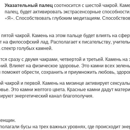
Указательный палец
соотносится с шестой чакрой. Кам
палец, будет активировать экстрасенсорные способности
«Я». Способствовать глубоким медитациям. Способствов
 пятой чакрой. Камень на этом пальце будет влиять на сфер
 на философский лад. Располагает к писательству, учитель
 спектр голубых камней.
ся сразу с двумя чакрами, четвертой и третьей. Камень на
й. Влияет на физическое здоровье. Это камни всех зелены
н поможет обрести, сохранить и приумножить любовь, здоро
ой чакрой и первой. Камень на мизинце активирует сексуаль
овье. Это камни желтого цвета. Красные камни дадут матер
вируют энергетический канал благополучия.
женщин.
лагали бусы на трех важных уровнях, где происходит эне