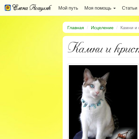
Елена Асауляк
Мой путь
Моя помощь
Статьи
Главная
Исцеление
Камни и 
Камни и крист