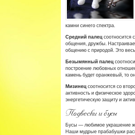
камни синего спектра.
Средний палец
соотносится с
общения, дружбы. Настраивает
общению с природой. Это весь
Безымянный палец
соотносит
построение любовных отношени
камень будет оранжевый, то о
Мизинец
соотносится со втор
активность и физическое здор
энергетическую защиту и акти
Подвески и бусы
Бусы — любимое украшение 
Наши мудрые прабабушки распо