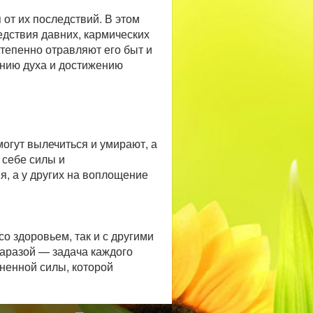
 от их последствий. В этом
едствия давних, кармических
степенно отравляют его быт и
ению духа и достижению
огут вылечиться и умирают, а
 себе силы и
, а у других на воплощение
со здоровьем, так и с другими
заразой — задача каждого
зненной силы, которой