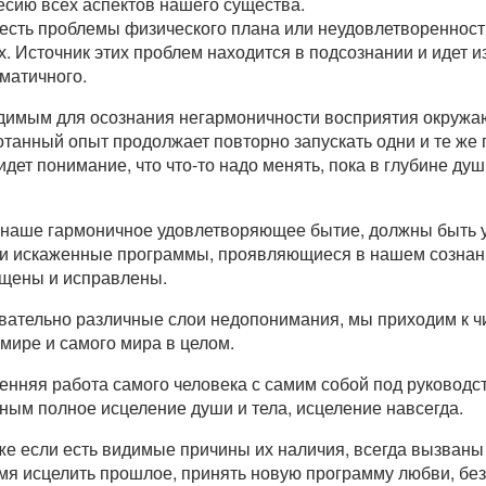
есию всех аспектов нашего существа.
 есть проблемы физического плана или неудовлетворенност
. Источник этих проблем находится в подсознании и идет и
матичного.
димым для осознания негармоничности восприятия окружаю
отанный опыт продолжает повторно запускать одни и те же
идет понимание, что что-то надо менять, пока в глубине ду
наше гармоничное удовлетворяющее бытие, должны быть у
 и искаженные программы, проявляющиеся в нашем сознан
ищены и исправлены.
овательно различные слои недопонимания, мы приходим к ч
мире и самого мира в целом.
ренняя работа самого человека с самим собой под руководс
жным полное исцеление души и тела, исцеление навсегда.
же если есть видимые причины их наличия, всегда вызван
мя исцелить прошлое, принять новую программу любви, без