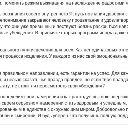
ни, поменять режим выживания на наслаждение радостями ж
ь осознания своего внутреннего Я, путь познания доверия 
непонимание закрывают человеку процветание и удовлетво
у что они уже привычны и пествуют боязнь раскрыться нав
ные убеждения. В привычке старых программ иногда даже 
ального пути исцеления для всех. Как нет одинаковых отпе
я процесса исцеления. У каждого из нас свой эмоциональны
 правильном направлении, есть гарантии на успех. Для каж
 и нельзя сказать чья правда правдее, но если твоя правда
тату. не стоит ли пересмотреть свои убеждения?
 определил свои намерения и как расходуешь свою энерги
о своем серьезном намерении стать здоровым и успешным, 
рованным в единстве с окружающим миром. Добровольно п
юбви и смирении. И будь уверен. что получишь полную под