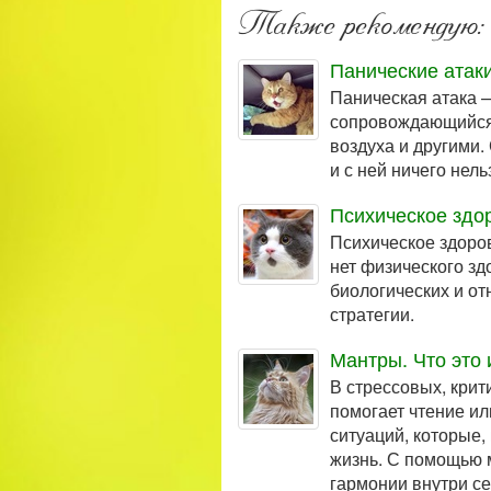
Также рекомендую:
Панические атак
Паническая атака 
сопровождающийся 
воздуха и другими.
и с ней ничего нел
Психическое здо
Психическое здоров
нет физического зд
биологических и о
стратегии.
Мантры. Что это 
В стрессовых, крит
помогает чтение ил
ситуаций, которые,
жизнь. С помощью 
гармонии внутри се