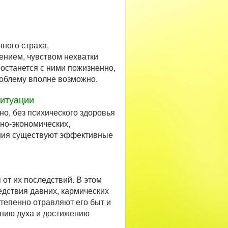
ного страха,
нием, чувством нехватки
 останется с ними пожизненно,
роблему вполне возможно.
ситуации
о, без психического здоровья
но-экономических,
ения существуют эффективные
 от их последствий. В этом
едствия давних, кармических
степенно отравляют его быт и
ению духа и достижению