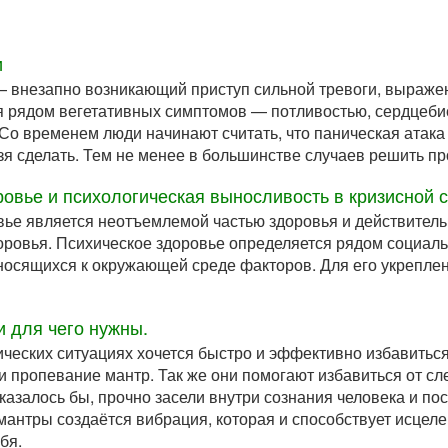
и
— внезапно возникающий приступ сильной тревоги, выражен
рядом вегетативных симптомов — потливостью, сердцебие
 Со временем люди начинают считать, что паническая атака
ьзя сделать. Тем не менее в большинстве случаев решить п
ровье и психологическая выносливость в кризисной 
ье является неотъемлемой частью здоровья и действительн
оровья. Психическое здоровье определяется рядом социаль
тносящихся к окружающей среде факторов. Для его укрепл
и для чего нужны.
ических ситуациях хочется быстро и эффективно избавиться
и пропевание мантр. Так же они помогают избавиться от сл
 казалось бы, прочно засели внутри сознания человека и по
мантры создаётся вибрация, которая и способствует исцел
бя.