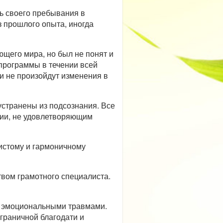
ь своего пребывания в
з прошлого опыта, иногда
щего мира, но был не понят и
 программы в течении всей
ши не произойдут изменения в
странены из подсознания. Все
ии, не удовлетворяющим
истому и гармоничному
твом грамотного специалиста.
ы эмоциональными травмами.
граничной благодати и