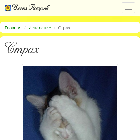
Елена Асауляк
Откр
нави
Главная
Исцеление
Страх
Страх