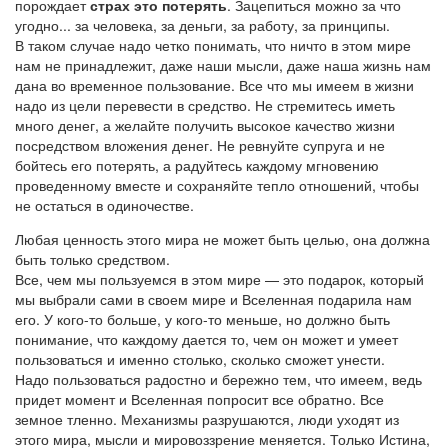
порождает
страх это потерять
. Зацепиться можно за что
угодно... за человека, за деньги, за работу, за принципы.
В таком случае надо четко понимать, что ничто в этом мире
нам не принадлежит, даже наши мысли, даже наша жизнь нам
дана во временное пользование. Все что мы имеем в жизни
надо из цели перевести в средство. Не стремитесь иметь
много денег, а желайте получить высокое качество жизни
посредством вложения денег. Не ревнуйте супруга и не
бойтесь его потерять, а радуйтесь каждому мгновению
проведенному вместе и сохраняйте тепло отношений, чтобы
не остаться в одиночестве.
Любая ценность этого мира не может быть целью, она должна
быть только средством.
Все, чем мы пользуемся в этом мире — это подарок, который
мы выбрали сами в своем мире и Вселенная подарила нам
его. У кого-то больше, у кого-то меньше, но должно быть
понимание, что каждому дается то, чем он может и умеет
пользоваться и именно столько, сколько сможет унести.
Надо пользоваться радостно и бережно тем, что имеем, ведь
придет момент и Вселенная попросит все обратно. Все
земное тленно. Механизмы разрушаются, люди уходят из
этого мира, мысли и мировоззрение меняется. Только Истина,