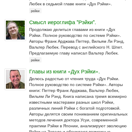
Любек в седьмой главе книги «Дух Рэйки».
рейки
Смысл иероглифа "Рэйки".
Продолжаю делиться главами из книги «Дух
Рэйки. Полное руководство по системе Рэйки».
Авторы Франк Арджава Петтер, Вильям Ли Рэнд,
Вальтер Любек. Перевод с английского Н. Шпет.
Предлагаемую главу написал Вальтер Любек.
рейки
Главы из книги «Дух Рэйки».
Делюсь радостью от чтения труда «Дух Рэйки.
Полное руководство по системе Рэйки». Авторы
книги: Петтер Франк Арджава, Вальтер Любек,
Вильям Ли Рэнд. Книга написана тремя всемирно
известными мастерами разных школ Рэйки,
различных линий Рэйки с богатой подготовкой.
Авторы делятся своим пониманием оригинальных
методов лечения доктора Усуи, современной
практики Рэйки в Японии, анализируют эволюцию
Рэйки на Западе и обсуждают возможные