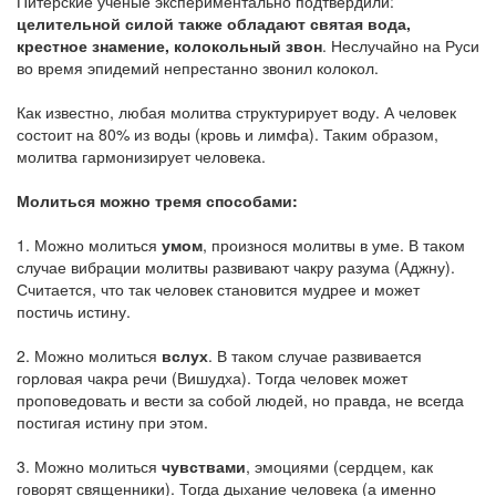
Питерские учёные экспериментально подтвердили:
целительной силой также обладают святая вода,
крестное знамение, колокольный звон
. Неслучайно на Руси
во время эпидемий непрестанно звонил колокол.
Как известно, любая молитва структурирует воду. А человек
состоит на 80% из воды (кровь и лимфа). Таким образом,
молитва гармонизирует человека.
Молиться можно тремя способами:
1. Можно молиться
умом
, произнося молитвы в уме. В таком
случае вибрации молитвы развивают чакру разума (Аджну).
Считается, что так человек становится мудрее и может
постичь истину.
2. Можно молиться
вслух
. В таком случае развивается
горловая чакра речи (Вишудха). Тогда человек может
проповедовать и вести за собой людей, но правда, не всегда
постигая истину при этом.
3. Можно молиться
чувствами
, эмоциями (сердцем, как
говорят священники). Тогда дыхание человека (а именно