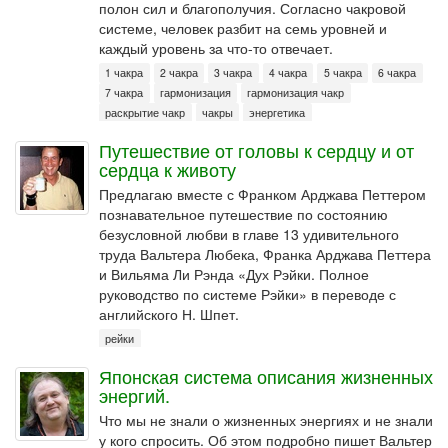
полон сил и благополучия. Согласно чакровой
системе, человек разбит на семь уровней и
каждый уровень за что-то отвечает.
1 чакра
2 чакра
3 чакра
4 чакра
5 чакра
6 чакра
7 чакра
гармонизация
гармонизация чакр
раскрытие чакр
чакры
энергетика
Путешествие от головы к сердцу и от
сердца к животу
Предлагаю вместе с Франком Арджава Петтером
познавательное путешествие по состоянию
безусловной любви в главе 13 удивительного
труда Вальтера Любека, Франка Арджава Петтера
и Вильяма Ли Рэнда «Дух Рэйки. Полное
руководство по системе Рэйки» в переводе с
английского Н. Шпет.
рейки
Японская система описания жизненных
энергий.
Что мы не знали о жизненных энергиях и не знали
у кого спросить. Об этом подробно пишет Вальтер