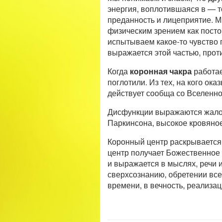
энергия, воплотившаяся в — т
преданность и лицеприятие. М
физическим зрением как постор
испытываем какое-то чувство п
выражается этой частью, проти
Когда
коронная чакра
работае
поглотили. Из тех, на кого ок
действует сообща со Вселенно
Дисфункции выражаются жалос
Паркинсона, высокое кровяное
Коронный центр раскрывается 
центр получает Божественное 
и выражается в мыслях, речи 
сверхсознанию, обретении все
времени, в вечность, реализа