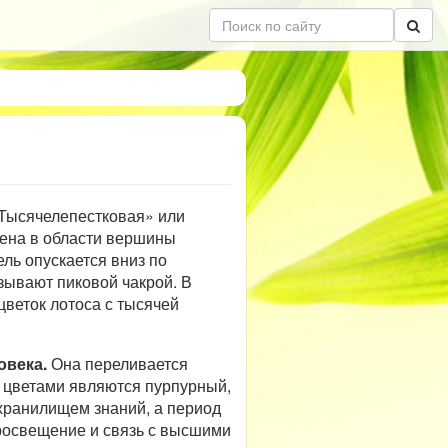
«Тысячелепестковая» или
жена в области вершины
ель опускается вниз по
зывают пиковой чакрой. В
цветок лотоса с тысячей
овека.
Она переливается
 цветами являются пурпурный,
хранилищем знаний, а период
просвещение и связь с высшими