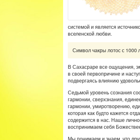
системой и является источнико
вселенской любви.
Символ чакры лотос с 1000 
В Сахасраре все ощущения, эм
в своей первопричине и насту
подвергаясь влиянию удовольс
Седьмой уровень сознания со
гармонии, сверхзнания, едине
гармонии, умиротворению, еди
которая как будто кажется от
содержится в нас. Наше лично
воспринимаем себя Божествен
Мы понимаем и знаем, что друг