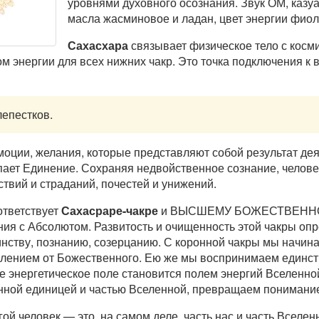
уровнями духовного осознания. Звук ОМ, казу
масла жасминовое и ладан, цвет энергии фиол
Сахасхара
связывает физическое тело с косм
м энергии для всех нижних чакр. Это точка подключения к 
лепестков.
оции, желания, которые представляют собой результат дея
пает Единение. Сохраняя недвойственное сознание, челове
твий и страданий, почестей и унижений.
ответствует
Сахасраре-чакре
и ВЫСШЕМУ БОЖЕСТВЕННОМ
ния с Абсолютом. Развитость и очищенность этой чакры оп
нству, познанию, созерцанию. С коронной чакры мы начина
далением от Божественного. Ею же мы воспринимаем единс
е энергетическое поле становится полем энергий Вселенн
ной единицей и частью Вселенной, превращаем понимание
ой человек — это, на самом деле, часть нас и часть Вселен