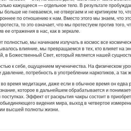
олько кажущееся — отдельное тело. В результате пробужда
ы больше не гневаемся, не отвергаем и не критикуем то, 
оннее по отношению к нам. Вместо этого мы знаем, что это
ротеста, то это означает, что мы протестуем против того, ч
в ее отражения в нас, как в зеркале.
т полностью, мы начинаем излучать в космос все космическ
азывалось влияние, мы превращаемся в тех, кто влияет на эн
й, в Божественный Свет, который является нашей сущност
тью к себе, ощущением мученичества. На физическом уро
 давление, потребность в употреблении наркотиков, а так 
во время медитации, даже если в обычное время он едва 
знание, которое в дальнейшем обрабатывается и понимает
и поступках. Эффект от раскрытия чакры состоит в приобре
обьединяющего видения мира, выход в четвертое измерени
ции высшей полноты жизни.