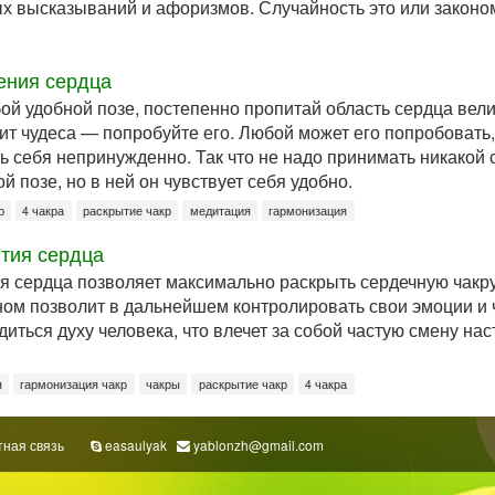
ых высказываний и афоризмов. Случайность это или законо
ения сердца
ой удобной позе, постепенно пропитай область сердца вел
рит чудеса — попробуйте его. Любой может его попробовать,
ь себя непринужденно. Так что не надо принимать никакой 
й позе, но в ней он чувствует себя удобно.
р
4 чакра
раскрытие чакр
медитация
гармонизация
тия сердца
 сердца позволяет максимально раскрыть сердечную чакру,
ном позволит в дальнейшем контролировать свои эмоции и 
иться духу человека, что влечет за собой частую смену нас
я
гармонизация чакр
чакры
раскрытие чакр
4 чакра
ная связь
easaulyak
yablonzh@gmail.com