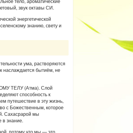
альное тело, ароматические
етовый, звук октавы СИ.
ической энергетической
вселенскому знанию, свету и
тельности ума, растворяются
к наслаждается бытиём, не
У ТЕЛУ (Атма). Слой
ределяют способность к
ем путешествие в эту жизнь,
тво с Божественным, которое
ой. Сахасрарой мы
 в знание.
ной, потому что мы — это