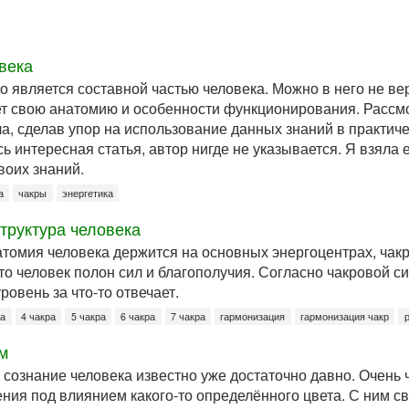
века
о является составной частью человека. Можно в него не вери
ет свою анатомию и особенности функционирования. Рассм
ла, сделав упор на использование данных знаний в практич
ь интересная статья, автор нигде не указывается. Я взяла е
воих знаний.
а
чакры
энергетика
труктура человека
томия человека держится на основных энергоцентрах, чакр
то человек полон сил и благополучия. Согласно чакровой си
ровень за что-то отвечает.
ра
4 чакра
5 чакра
6 чакра
7 чакра
гармонизация
гармонизация чакр
м
 сознание человека известно уже достаточно давно. Очень
ия под влиянием какого-то определённого цвета. С ним св