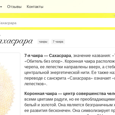
Отзывы
Контакты
Сахасрара
ахасрара
чакры
7 чакра
7-я чакра — Сахасрара
, значение названия: 
«Обитель без опор». Коронная чакра располо
черепа, ее лепестки направлены вверх, а стеб
центральной энергетической нити. Ее также на
переводе с санскрита «Сахасрара» означает «
лепестков».
Коронная чакра — центр совершенства чел
всеми цветами радуги, но ее преобладающими
белый и золотой. Она является безграничным 
ее развития бесконечен. Она символизирует 