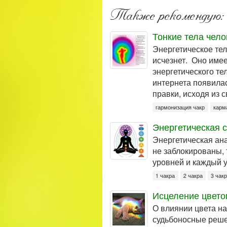
Также рекомендую:
Тонкие тела чело
Энергетическое тел
исчезнет. Оно име
энергетического те
интернета появилас
правки, исходя из с
гармонизация чакр
карм
Энергетическая с
Энергетическая ана
не заблокированы, 
уровней и каждый у
1 чакра
2 чакра
3 чак
Исцеление цвето
О влиянии цвета на
судьбоносные решен