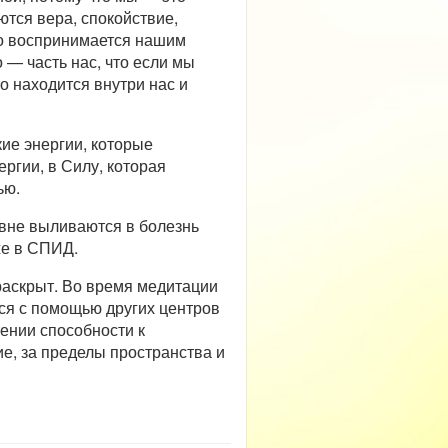
ются вера, спокойствие,
что воспринимается нашим
 — часть нас, что если мы
то находится внутри нас и
ие энергии, которые
ергии, в Силу, которая
ью.
вне выливаются в болезнь
же в СПИД.
раскрыт. Во время медитации
ся с помощью других центров
тении способности к
е, за пределы пространства и