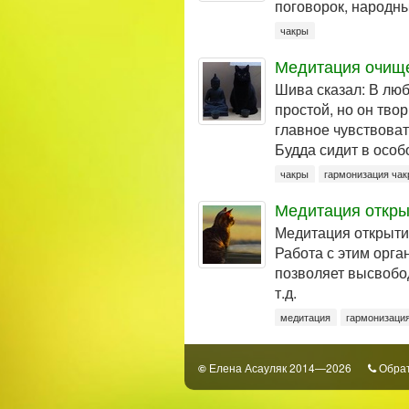
поговорок, народн
чакры
Медитация очищ
Шива сказал: В люб
простой, но он тво
главное чувствоват
Будда сидит в особо
чакры
гармонизация чак
Медитация откры
Медитация открытия
Работа с этим орга
позволяет высвобод
т.д.
медитация
гармонизаци
Елена Асауляк 2014—2026
Обрат
©