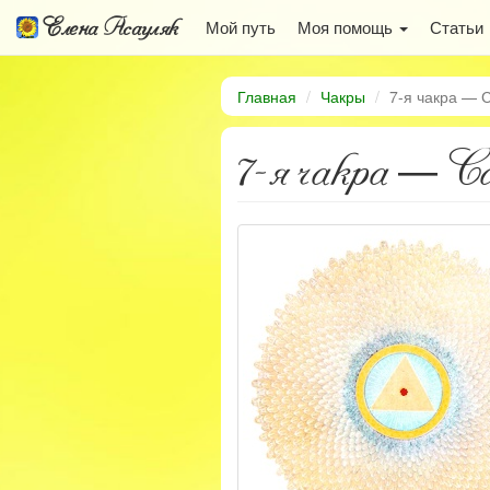
Елена Асауляк
Мой путь
Моя помощь
Статьи
Главная
Чакры
7-я чакра — 
7-я чакра — С